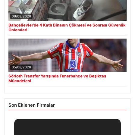
06/08/2026
Bahçelievler’de 4 Katlı Binanın Çökmesi ve Sonrası Güvenlik
Önlemleri
05/08/2026
Sörloth Transfer Yarışında Fenerbahçe ve Beşiktaş
Mücadelesi
Son Eklenen Firmalar