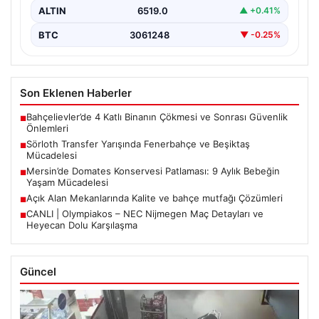
ALTIN
6519.0
▲ +0.41%
BTC
3061248
▼ -0.25%
Son Eklenen Haberler
Bahçelievler’de 4 Katlı Binanın Çökmesi ve Sonrası Güvenlik
■
Önlemleri
Sörloth Transfer Yarışında Fenerbahçe ve Beşiktaş
■
Mücadelesi
Mersin’de Domates Konservesi Patlaması: 9 Aylık Bebeğin
■
Yaşam Mücadelesi
Açık Alan Mekanlarında Kalite ve bahçe mutfağı Çözümleri
■
CANLI | Olympiakos – NEC Nijmegen Maç Detayları ve
■
Heyecan Dolu Karşılaşma
Güncel