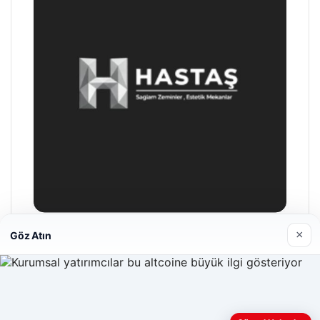
×
Göz Atın
Hastaş Beton
26/05/2026