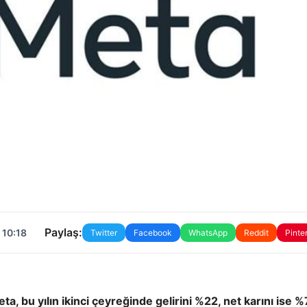
Paylaş:
 10:18
Twitter
Facebook
WhatsApp
Reddit
Pinte
, bu yılın ikinci çeyreğinde gelirini %22, net karını ise 