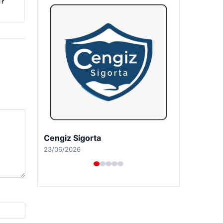
i?
Hastaş Beton
26/05/2026