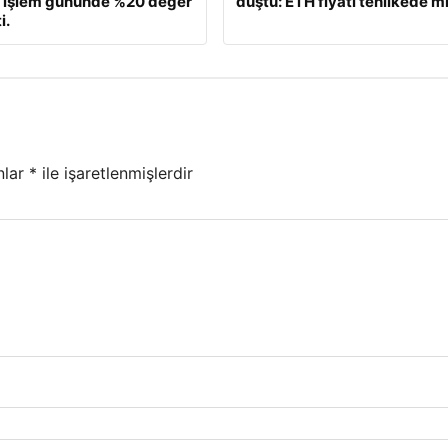
, işlem gününde %20 değer
düştü: ETH fiyatı tehlikede m
i.
nlar
*
ile işaretlenmişlerdir