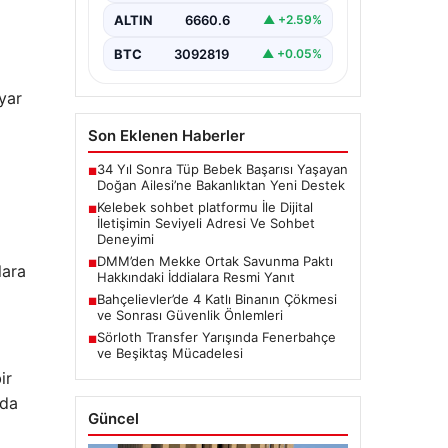
Dijital ortamında insanların seviyeli
bir şekilde iletişim kurması ciddi
ALTIN
6660.6
▲ +2.59%
bir değer barındırmaktadır. Halen
pek…
BTC
3092819
▲ +0.05%
yar
Son Eklenen Haberler
34 Yıl Sonra Tüp Bebek Başarısı Yaşayan
■
Doğan Ailesi’ne Bakanlıktan Yeni Destek
Kelebek sohbet platformu İle Dijital
■
İletişimin Seviyeli Adresi Ve Sohbet
Deneyimi
DMM’den Mekke Ortak Savunma Paktı
■
lara
Hakkındaki İddialara Resmi Yanıt
Bahçelievler’de 4 Katlı Binanın Çökmesi
■
ve Sonrası Güvenlik Önlemleri
Sörloth Transfer Yarışında Fenerbahçe
■
ve Beşiktaş Mücadelesi
ir
nda
Güncel