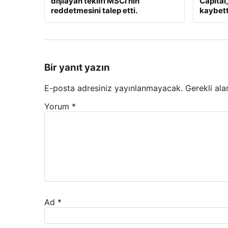
dışlayan teklifi MSCI’nın
Capital
reddetmesini talep etti.
kaybett
Bir yanıt yazın
E-posta adresiniz yayınlanmayacak.
Gerekli ala
Yorum
*
Ad
*