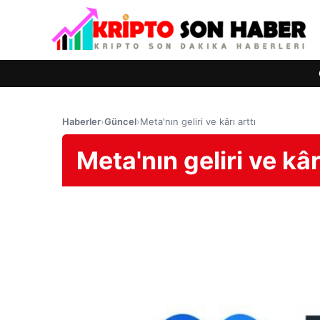
Haberler
›
Güncel
›
Meta'nın geliri ve kârı arttı
Meta'nın geliri ve kârı