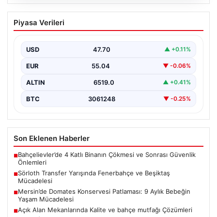
05.08.2026
Sörloth Transfer Yarışında Fenerbahçe
Piyasa Verileri
ve Beşiktaş Mücadelesi
Türkiye’de transfer dönemi yoğun bir rekabet ortamına
sahne olurken, Süper Lig’in iki büyük devi,…
USD
47.70
▲ +0.11%
EUR
55.04
▼ -0.06%
ALTIN
6519.0
▲ +0.41%
BTC
3061248
▼ -0.25%
Son Eklenen Haberler
Bahçelievler’de 4 Katlı Binanın Çökmesi ve Sonrası Güvenlik
■
Önlemleri
Sörloth Transfer Yarışında Fenerbahçe ve Beşiktaş
■
Mücadelesi
Mersin’de Domates Konservesi Patlaması: 9 Aylık Bebeğin
■
Yaşam Mücadelesi
Açık Alan Mekanlarında Kalite ve bahçe mutfağı Çözümleri
■