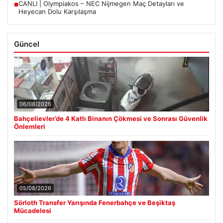
CANLI | Olympiakos – NEC Nijmegen Maç Detayları ve
■
Heyecan Dolu Karşılaşma
Güncel
06/08/2026
Bahçelievler’de 4 Katlı Binanın Çökmesi ve Sonrası Güvenlik
Önlemleri
05/08/2026
Sörloth Transfer Yarışında Fenerbahçe ve Beşiktaş
Mücadelesi