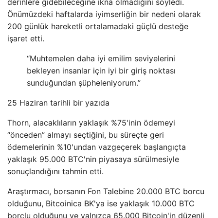
derinlere gidebileceğine ikna olmadığını söyledi.
Önümüzdeki haftalarda iyimserliğin bir nedeni olarak
200 günlük hareketli ortalamadaki güçlü desteğe
işaret etti.
“Muhtemelen daha iyi emilim seviyelerini
bekleyen insanlar için iyi bir giriş noktası
sunduğundan şüpheleniyorum.”
25 Haziran tarihli bir yazıda
Thorn, alacaklıların yaklaşık %75'inin ödemeyi
“önceden” almayı seçtiğini, bu süreçte geri
ödemelerinin %10'undan vazgeçerek başlangıçta
yaklaşık 95.000 BTC'nin piyasaya sürülmesiyle
sonuçlandığını tahmin etti.
Araştırmacı, borsanın Fon Talebine 20.000 BTC borcu
olduğunu, Bitcoinica BK'ya ise yaklaşık 10.000 BTC
borçlu olduğunu ve yalnızca 65.000 Bitcoin'in düzenli