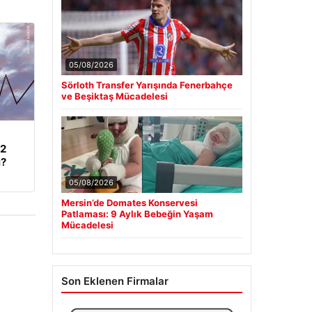
05/08/2026
Sörloth Transfer Yarışında Fenerbahçe
ve Beşiktaş Mücadelesi
62
i?
05/08/2026
Mersin’de Domates Konservesi
Patlaması: 9 Aylık Bebeğin Yaşam
Mücadelesi
Son Eklenen Firmalar