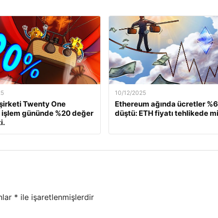
25
10/12/2025
 şirketi Twenty One
Ethereum ağında ücretler %
, işlem gününde %20 değer
düştü: ETH fiyatı tehlikede m
i.
nlar
*
ile işaretlenmişlerdir