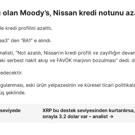
 olan Moody’s, Nissan kredi notunu aza
kredi profilini azalttı.
a3” den “BA1” e alındı.
sti, “Not azaldı, Nissan’ın kredi profili ve zayıflığın deva
daki serbest nakit akışı ve FAVÖK marjının bozulması” dedi. d
edecektir.
ulanması, eski ürün yelpazesinin ve küresel ticari politikala
rüş şeklinde.
i seviyede
XRP bu destek seviyesinden kurtarılırsa,
sırayla 3.2 dolar var – analist →