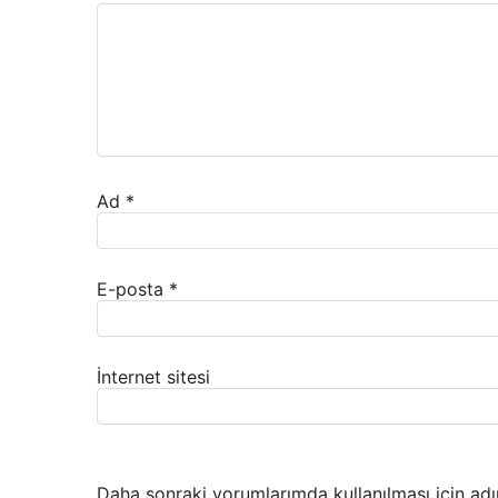
Ad
*
E-posta
*
İnternet sitesi
Daha sonraki yorumlarımda kullanılması için adı