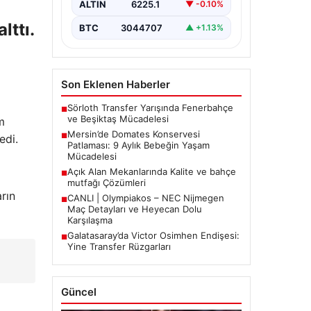
ALTIN
6225.1
▼ -0.10%
tarihinde…
lttı.
BTC
3044707
▲ +1.13%
Son Eklenen Haberler
Sörloth Transfer Yarışında Fenerbahçe
■
ve Beşiktaş Mücadelesi
m
Mersin’de Domates Konservesi
■
edi.
Patlaması: 9 Aylık Bebeğin Yaşam
Mücadelesi
Açık Alan Mekanlarında Kalite ve bahçe
■
mutfağı Çözümleri
rın
CANLI | Olympiakos – NEC Nijmegen
■
Maç Detayları ve Heyecan Dolu
Karşılaşma
Galatasaray’da Victor Osimhen Endişesi:
■
Yine Transfer Rüzgarları
Güncel