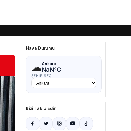
m
Hava Durumu
☁
Ankara
NaN°C
ŞEHIR SEÇ
Bizi Takip Edin