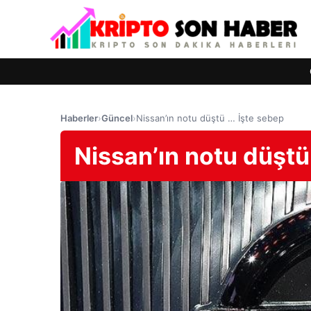
Haberler
›
Güncel
›
Nissan’ın notu düştü … İşte sebep
Nissan’ın notu düştü