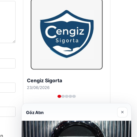
Hastaş Beton
26/05/2026
×
Göz Atın
n.