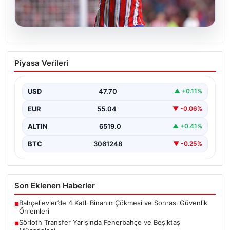
05.08.2026
Sörloth Transfer Yarışında Fenerbahçe
Piyasa Verileri
ve Beşiktaş Mücadelesi
Türkiye’de transfer dönemi yoğun bir rekabet ortamına
sahne olurken, Süper Lig’in iki büyük devi,…
USD
47.70
▲ +0.11%
EUR
55.04
▼ -0.06%
ALTIN
6519.0
▲ +0.41%
BTC
3061248
▼ -0.25%
Son Eklenen Haberler
Bahçelievler’de 4 Katlı Binanın Çökmesi ve Sonrası Güvenlik
■
Önlemleri
Sörloth Transfer Yarışında Fenerbahçe ve Beşiktaş
■