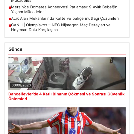
Mücadelesi
Mersin’de Domates Konservesi Patlaması: 9 Aylık Bebeğin
■
Yaşam Mücadelesi
Açık Alan Mekanlarında Kalite ve bahçe mutfağı Çözümleri
■
CANLI | Olympiakos – NEC Nijmegen Maç Detayları ve
■
Heyecan Dolu Karşılaşma
Güncel
06/08/2026
Bahçelievler’de 4 Katlı Binanın Çökmesi ve Sonrası Güvenlik
Önlemleri