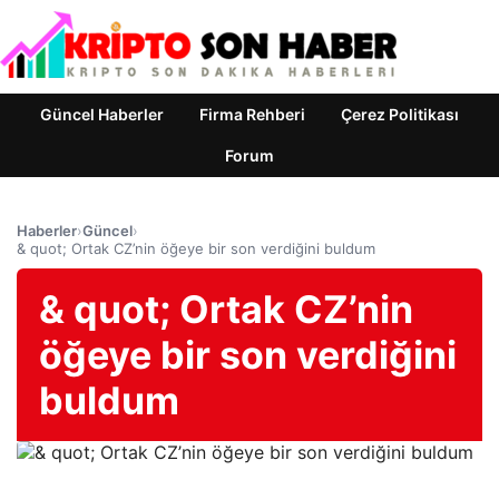
Güncel Haberler
Firma Rehberi
Çerez Politikası
Forum
Haberler
›
Güncel
›
& quot; Ortak CZ’nin öğeye bir son verdiğini buldum
& quot; Ortak CZ’nin
öğeye bir son verdiğini
buldum