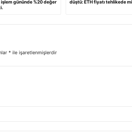
, işlem gününde %20 değer
düştü: ETH fiyatı tehlikede m
i.
nlar
*
ile işaretlenmişlerdir