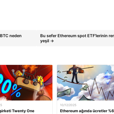
, BTC neden
Bu sefer Ethereum spot ETF'lerinin re
yeşil →
25
10/12/2025
 şirketi Twenty One
Ethereum ağında ücretler %