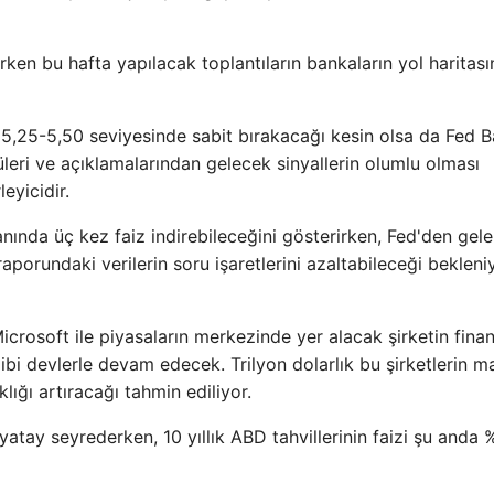
en bu hafta yapılacak toplantıların bankaların yol haritası
e 5,25-5,50 seviyesinde sabit bırakacağı kesin olsa da Fed 
eri ve açıklamalarından gelecek sinyallerin olumlu olması
leyicidir.
alanında üç kez faiz indirebileceğini gösterirken, Fed'den gel
porundaki verilerin soru işaretlerini azaltabileceği bekleniy
Microsoft ile piyasaların merkezinde yer alacak şirketin fina
bi devlerle devam edecek. Trilyon dolarlık bu şirketlerin ma
lığı artıracağı tahmin ediliyor.
 yatay seyrederken, 10 yıllık ABD tahvillerinin faizi şu anda 