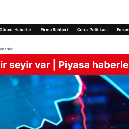
Güncel Haberler
Firma Rehberi
Çerez Politikası
Foru
haberleri
ir seyir var | Piyasa haberle