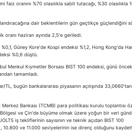
i faiz oranını %70 olasılıkla sabit tutacağı, %30 olasılıkla 
nlandıracağına dair beklentilerin gün geçtikçe güçlendiğini s
k oranı haziran ayında 2,5'e geriledi.
 %0,1, Güney Kore'de Kospi endeksi %1,2, Hong Kong'da Ha
deksi %0,6 düştü.
nbul Menkul Kıymetler Borsası BIST 100 endeksi, günü öncek
uandan tamamladı.
r/TL, bugün bankalararası piyasanın açılışında 33,0660'tan
t Merkez Bankası (TCMB) para politikası kurulu toplantısı öz
vro Bölgesi ve Çin'de büyüme olmak üzere yoğun bir veri gün
OLTS iş tekliflerinin sayısının ve teknik açıdan BIST 100
 10.800 ve 11.000 seviyelerinin ise direnç olduğunu kaydett