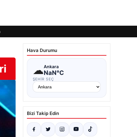
m
Hava Durumu
ri
☁
Ankara
NaN°C
ŞEHIR SEÇ
Bizi Takip Edin