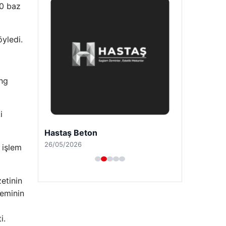
Patlaması: 9 Aylık Bebeğin Yaşam
10 baz
Mücadelesi
öyledi.
Son Eklenen Firmalar
ng
i
 işlem
etinin
deminin
Hastaş Beton
26/05/2026
i.