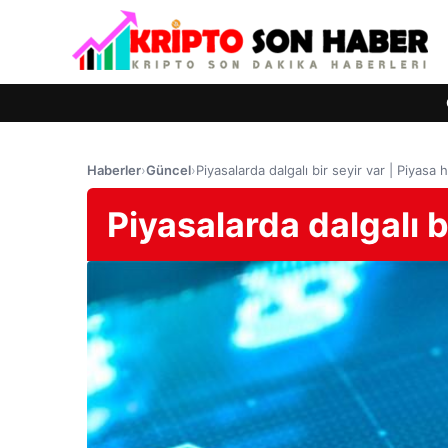
Haberler
›
Güncel
›
Piyasalarda dalgalı bir seyir var | Piyasa 
Piyasalarda dalgalı b