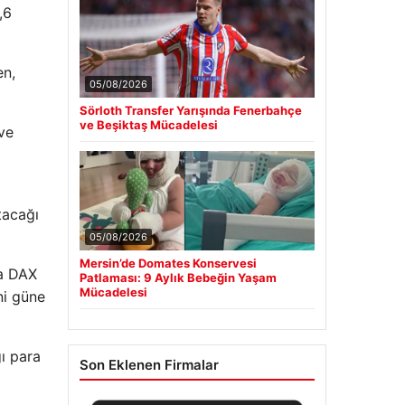
Karşılaşma
,6
Galatasaray’da Victor Osimhen Endişesi:
■
Yine Transfer Rüzgarları
en,
Güncel
ve
tacağı
05/08/2026
Sörloth Transfer Yarışında Fenerbahçe
ve Beşiktaş Mücadelesi
da DAX
ni güne
ı para
05/08/2026
Mersin’de Domates Konservesi