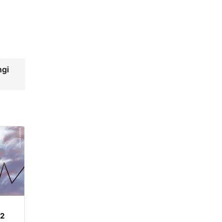
ngi
62