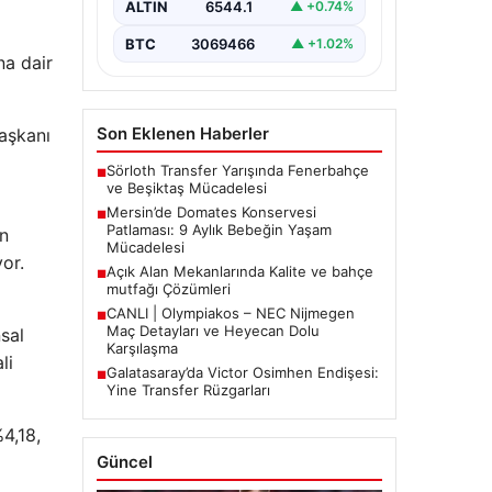
Açık Alan Mekanlarında
Piyasa Verileri
Kalite ve bahçe mutfağı
Çözümleri
na dair
USD
47.59
• 0.01%
Günümüz dünyasında açık hava
dinlenme alanları, evlerin en
EUR
55.13
▲ +0.18%
önemli alanlarından biri haline
Başkanı
gelmiştir. Yeşille…
ALTIN
6544.1
▲ +0.74%
BTC
3069466
▲ +1.02%
en
or.
Son Eklenen Haberler
Sörloth Transfer Yarışında Fenerbahçe
■
nsal
ve Beşiktaş Mücadelesi
li
Mersin’de Domates Konservesi
■
Patlaması: 9 Aylık Bebeğin Yaşam
Mücadelesi
Açık Alan Mekanlarında Kalite ve bahçe
■
%4,18,
mutfağı Çözümleri
CANLI | Olympiakos – NEC Nijmegen
■
Maç Detayları ve Heyecan Dolu