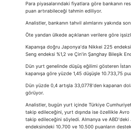
Para piyasalarındaki fiyatlara göre bankanın resm
puan artırabileceği tahmin ediliyor.
Analistler, bankanın tahvil alımlarını yakında so
Öte yandan ülkede açıklanan verilere göre işsizli
Kapanışa doğru Japonya'da Nikkei 225 endeksi
Seng endeksi %1,2 ve Çin'in Şanghay Bileşik En
Dün yurt genelinde düşüş eğilimi gösteren İsta
kapanışa göre yüzde 1,45 düşüşle 10.733,75 p
Dün yüzde 0,4 artışla 33,0778'den kapanan dola
görüyor.
Analistler, bugün yurt içinde Türkiye Cumhuriye
takip edileceğini, yurt dışında ise özellikle A
takip edileceğini söyledi. Almanya ve ABD'deki J
endeksindeki 10.700 ve 10.500 puanların destek,