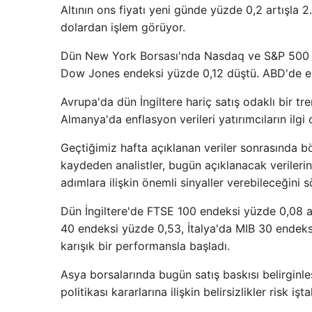
Altının ons fiyatı yeni günde yüzde 0,2 artışla 2
dolardan işlem görüyor.
Dün New York Borsası'nda Nasdaq ve S&P 500 e
Dow Jones endeksi yüzde 0,12 düştü. ABD'de en
Avrupa'da dün İngiltere hariç satış odaklı bir
Almanya'da enflasyon verileri yatırımcıların ilgi 
Geçtiğimiz hafta açıklanan veriler sonrasında bö
kaydeden analistler, bugün açıklanacak verile
adımlara ilişkin önemli sinyaller verebileceğini s
Dün İngiltere'de FTSE 100 endeksi yüzde 0,08 
40 endeksi yüzde 0,53, İtalya'da MIB 30 endeksi
karışık bir performansla başladı.
Asya borsalarında bugün satış baskısı belirginl
politikası kararlarına ilişkin belirsizlikler risk iştah