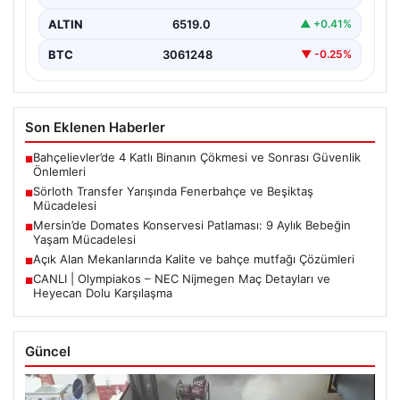
ALTIN
6519.0
▲ +0.41%
BTC
3061248
▼ -0.25%
Son Eklenen Haberler
Bahçelievler’de 4 Katlı Binanın Çökmesi ve Sonrası Güvenlik
■
Önlemleri
Sörloth Transfer Yarışında Fenerbahçe ve Beşiktaş
■
Mücadelesi
Mersin’de Domates Konservesi Patlaması: 9 Aylık Bebeğin
■
Yaşam Mücadelesi
Açık Alan Mekanlarında Kalite ve bahçe mutfağı Çözümleri
■
CANLI | Olympiakos – NEC Nijmegen Maç Detayları ve
■
Heyecan Dolu Karşılaşma
Güncel