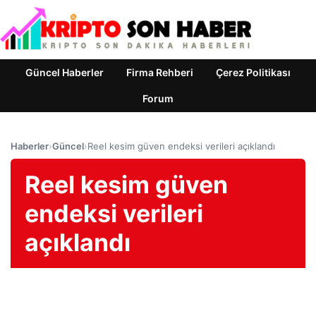
Güncel Haberler
Firma Rehberi
Çerez Politikası
Forum
Haberler
›
Güncel
›
Reel kesim güven endeksi verileri açıklandı
Reel kesim güven
endeksi verileri
açıklandı