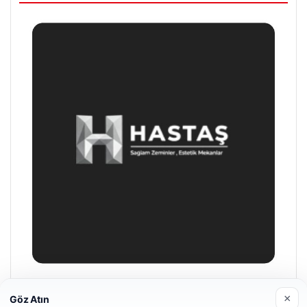
Hastaş Beton
×
Göz Atın