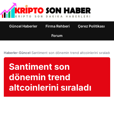
Güncel Haberler
Firma Rehberi
Çerez Politikası
Forum
Haberler
›
Güncel
›
Santiment son dönemin trend altcoinlerini sıraladı
Santiment son
dönemin trend
altcoinlerini sıraladı