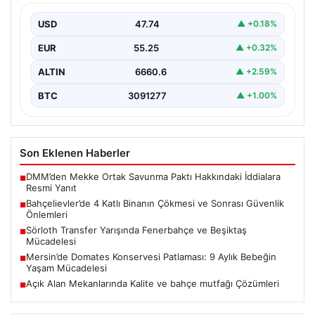
Bahçelievler ilçesinde, gece saatlerinde yaşanan olay,
bölge sakinleri ve yetkilileri korkutan anlara sahne oldu.
USD
47.74
▲ +0.18%
…
EUR
55.25
▲ +0.32%
ALTIN
6660.6
▲ +2.59%
BTC
3091277
▲ +1.00%
Son Eklenen Haberler
DMM’den Mekke Ortak Savunma Paktı Hakkındaki İddialara
■
Resmi Yanıt
Bahçelievler’de 4 Katlı Binanın Çökmesi ve Sonrası Güvenlik
■
Önlemleri
Sörloth Transfer Yarışında Fenerbahçe ve Beşiktaş
■
Mücadelesi
Mersin’de Domates Konservesi Patlaması: 9 Aylık Bebeğin
■
Yaşam Mücadelesi
Açık Alan Mekanlarında Kalite ve bahçe mutfağı Çözümleri
■