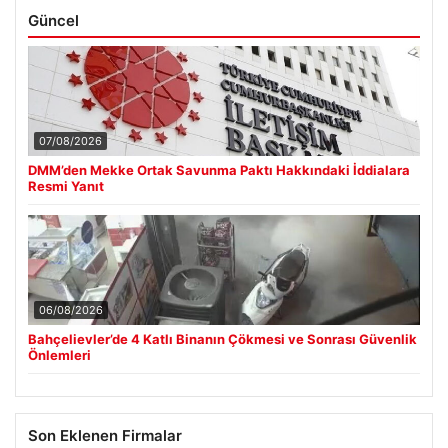
Güncel
07/08/2026
DMM’den Mekke Ortak Savunma Paktı Hakkındaki İddialara
Resmi Yanıt
06/08/2026
Bahçelievler’de 4 Katlı Binanın Çökmesi ve Sonrası Güvenlik
Önlemleri
Son Eklenen Firmalar