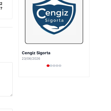
62
i?
Hastaş Beton
26/05/2026