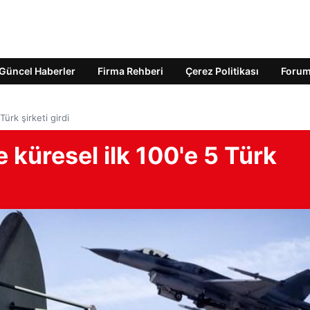
Güncel Haberler
Firma Rehberi
Çerez Politikası
Foru
ürk şirketi girdi
küresel ilk 100'e 5 Türk