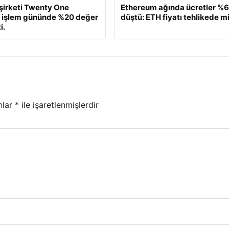
 şirketi Twenty One
Ethereum ağında ücretler %
, işlem gününde %20 değer
düştü: ETH fiyatı tehlikede m
i.
nlar
*
ile işaretlenmişlerdir