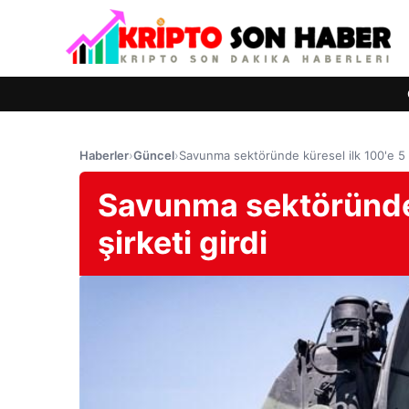
Haberler
›
Güncel
›
Savunma sektöründe küresel ilk 100'e 5 T
Savunma sektöründe 
şirketi girdi