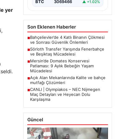
BTC
3069466
▲ +1.02%
de yer
Son Eklenen Haberler
i,
Bahçelievler’de 4 Katlı Binanın Çökmesi
■
ve Sonrası Güvenlik Önlemleri
Sörloth Transfer Yarışında Fenerbahçe
■
ve Beşiktaş Mücadelesi
Mersin’de Domates Konservesi
■
n
Patlaması: 9 Aylık Bebeğin Yaşam
seldi.
Mücadelesi
Açık Alan Mekanlarında Kalite ve bahçe
■
mutfağı Çözümleri
CANLI | Olympiakos – NEC Nijmegen
■
Maç Detayları ve Heyecan Dolu
Karşılaşma
Güncel