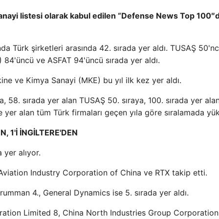
anayi listesi olarak kabul edilen “Defense News Top 100″
 Türk şirketleri arasında 42. sırada yer aldı. TUSAŞ 50'nc
 84'üncü ve ASFAT 94'üncü sırada yer aldı.
kine ve Kimya Sanayi (MKE) bu yıl ilk kez yer aldı.
, 58. sırada yer alan TUSAŞ 50. sıraya, 100. sırada yer ala
de yer alan tüm Türk firmaları geçen yıla göre sıralamada yük
N, 1'İ İNGİLTERE'DEN
a yer alıyor.
 Aviation Industry Corporation of China ve RTX takip etti.
Grumman 4., General Dynamics ise 5. sırada yer aldı.
ation Limited 8, China North Industries Group Corporation