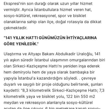
Ekspresi'nin son durağı olarak uzun yıllar hizmet
vermiştir. Ayrıca İstanbullulara hizmet veren hat,
sosyo-kültürel, rekreasyonel, spor ve bisiklet
olanaklarına sahip olan ilçe, doğal rotasıyla da dikkat
çekmektedir.
“141 YILLIK HATTI GÜNÜMÜZÜN İHTİYAÇLARINA
GÖRE YENİLEDİK.”
Ulaştırma ve Altyapı Bakanı Abdulkadir Uraloğlu, 141
yılı aşkın süredir İstanbul ulaşımının omurgalarından biri
olan Sirkeci-Kazlıçeşme Hattı'nı yeniden inşa ederek
hem demiryolu hem de yaya olarak bambaşka bir
yapıyla İstanbul'a kazandırdığını söyledi. . çevreye
duyarlı ve saygılı bir proje olduğunu belirterek, şunları
kaydetti: “8,3 kilometrelik Sirkeci-Kazlıçeşme Hattı; 7,3
kilometrelik yaya ve bisiklet yolu, 122 bin 550 m2
meydan ve rekreasyon alanlarıyla sosyo-kültürel
açıdan da öne çıkıyor. 6 bin metrekare kapalı sosyo-