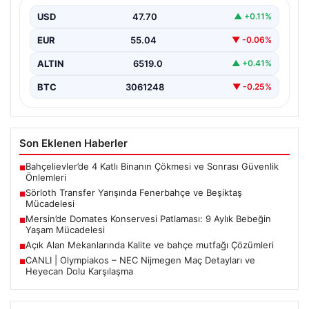
Türkiye’de transfer dönemi yoğun bir rekabet ortamına
sahne olurken, Süper Lig’in iki büyük devi,…
USD
47.70
▲ +0.11%
EUR
55.04
▼ -0.06%
ALTIN
6519.0
▲ +0.41%
BTC
3061248
▼ -0.25%
Son Eklenen Haberler
Bahçelievler’de 4 Katlı Binanın Çökmesi ve Sonrası Güvenlik
■
Önlemleri
Sörloth Transfer Yarışında Fenerbahçe ve Beşiktaş
■
Mücadelesi
Mersin’de Domates Konservesi Patlaması: 9 Aylık Bebeğin
■
Yaşam Mücadelesi
Açık Alan Mekanlarında Kalite ve bahçe mutfağı Çözümleri
■
CANLI | Olympiakos – NEC Nijmegen Maç Detayları ve
■
Heyecan Dolu Karşılaşma