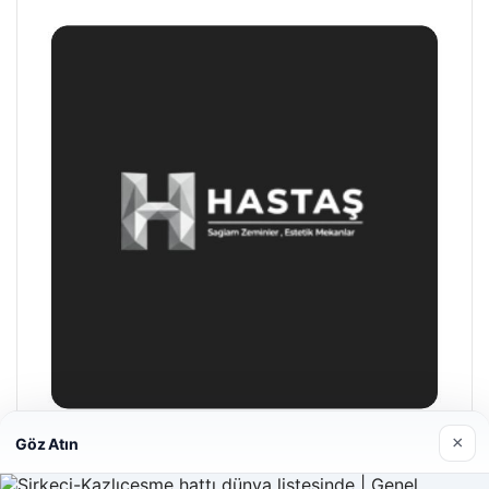
×
Göz Atın
Hastaş Beton
26/05/2026