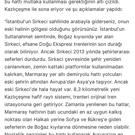
bu hattı mutlaka kullanması gerektiğinin altı çizildi.
Kazlıçeşme ile sona eriyor ve şu açıklamalar yapıldı:
“İstanbul'un Sirkeci sahilinde arabayla giderseniz, onun
eski halinin gölgesi olduğunu görürsünüz. İstanbul'un
Sultanahmet semtinde, Boğaz kıyısında yer alan
Sirkeci, efsane Doğu Ekspresi trenlerinin son durağı
olarak biliniyor. Ancak Sirkeci 2013 yılında şehirlerarası
seferleri durdurdu. Sirkeci çevresinde şehir yeniden
canlanırken, zemin kattaki platformlar kullanılmadan
kalırken, Marmaray yer altı demiryolu hattı yolcuları
eski şehrin altından Avrupa'dan Asya'ya taşıyor. Ancak
eski Sirkeci'de hala hayat var. 8,3 kilometrelik yeni
Kazlıçeşme hafif raylı sistemi, trenleri orijinal tren
istasyonuna geri getiriyor. Zamanla yenilenen bu hatlar,
Marmaray hattının batı ucundaki en az uygun kalkış
noktası olan Halkalı yerine Sofya ve Bükreş'e giden
seferlerin de Boğaz kıyılarına dönmesine neden olabilir.
Nostaljik gezginler bu hattı kullanarak Avrupa'nın en