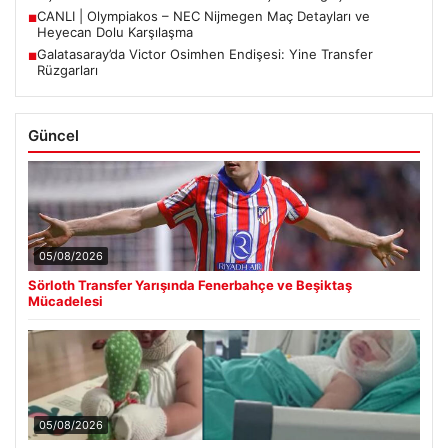
CANLI | Olympiakos – NEC Nijmegen Maç Detayları ve
■
Heyecan Dolu Karşılaşma
Galatasaray’da Victor Osimhen Endişesi: Yine Transfer
■
Rüzgarları
Güncel
05/08/2026
Sörloth Transfer Yarışında Fenerbahçe ve Beşiktaş
Mücadelesi
05/08/2026