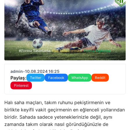
admin
•
10.08.2024 16:25
Paylaş:
Twitter
Facebook
WhatsApp
Reddit
Pinterest
Halı saha maçları, takım ruhunu pekiştirmenin ve
birlikte keyifli vakit geçirmenin en eğlenceli yollarından
biridir. Sahada sadece yeteneklerinizle değil, aynı
zamanda takım olarak nasıl göründüğünüzle de