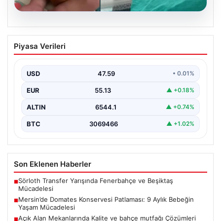
05.08.2026
Mersin’de Domates Konservesi
Piyasa Verileri
Patlaması: 9 Aylık Bebeğin Yaşam
Mücadelesi
USD
47.59
• 0.01%
Mersin’de yaşanan korkutucu bir olay, bir bebeğin
hayatını derinden etkiledi. 19 Eylül 2023 tarihinde…
EUR
55.13
▲ +0.18%
ALTIN
6544.1
▲ +0.74%
BTC
3069466
▲ +1.02%
Son Eklenen Haberler
Sörloth Transfer Yarışında Fenerbahçe ve Beşiktaş
■
Mücadelesi
Mersin’de Domates Konservesi Patlaması: 9 Aylık Bebeğin
■
Yaşam Mücadelesi
Açık Alan Mekanlarında Kalite ve bahçe mutfağı Çözümleri
■