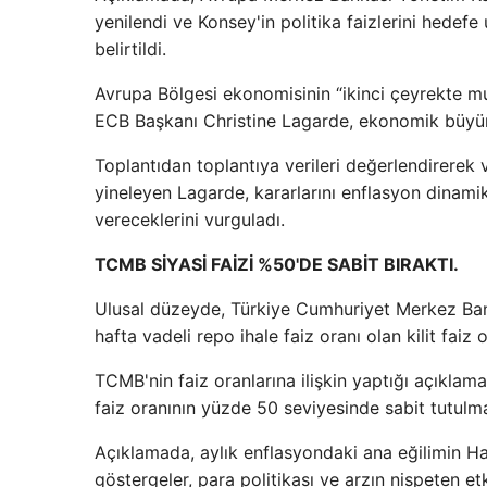
yenilendi ve Konsey'in politika faizlerini hedefe
belirtildi.
Avrupa Bölgesi ekonomisinin “ikinci çeyrekte 
ECB Başkanı Christine Lagarde, ekonomik büyüme
Toplantıdan toplantıya verileri değerlendirerek
yineleyen Lagarde, kararlarını enflasyon dinamik
vereceklerini vurguladı.
TCMB SİYASİ FAİZİ %50'DE SABİT BIRAKTI.
Ulusal düzeyde, Türkiye Cumhuriyet Merkez Ban
hafta vadeli repo ihale faiz oranı olan kilit faiz 
TCMB'nin faiz oranlarına ilişkin yaptığı açıklam
faiz oranının yüzde 50 seviyesinde sabit tutulmas
Açıklamada, aylık enflasyondaki ana eğilimin Haz
göstergeler, para politikası ve arzın nispeten et