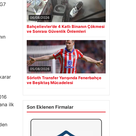
 G7
06/08/2026
Bahçelievler’de 4 Katlı Binanın Çökmesi
ve Sonrası Güvenlik Önlemleri
nın
05/08/2026
karar
Sörloth Transfer Yarışında Fenerbahçe
ve Beşiktaş Mücadelesi
016
ana ilk
Son Eklenen Firmalar
'den