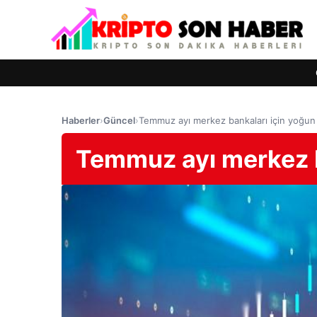
Haberler
›
Güncel
›
Temmuz ayı merkez bankaları için yoğun
Temmuz ayı merkez b