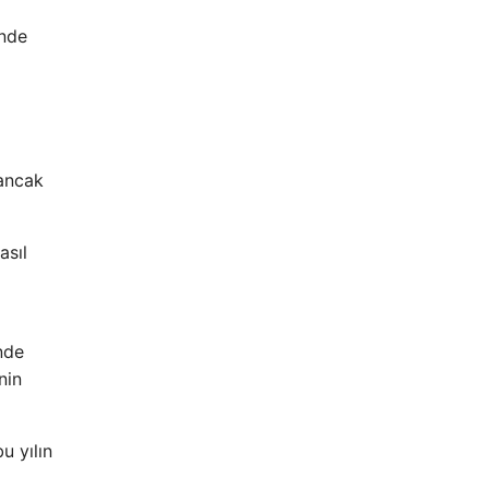
inde
 ancak
asıl
nde
nin
u yılın