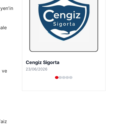
yen'in
hale
Hastaş Beton
26/05/2026
i ve
faiz