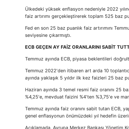
Ülkedeki yüksek enflasyon nedeniyle 2022 yılın
faiz artırımı gerçekleştirerek toplam 525 baz pua
Fed en son 25 baz puanlık faiz artırımını Temm
seviyesine çıkarmıştı.
ECB GEÇEN AY FAİZ ORANLARINI SABİT TUT
Temmuz ayında ECB, piyasa beklentileri doğrultu
Temmuz 2022'den itibaren art arda 10 toplantıd
ayında yaklaşık 5 yıldır ilk kez faizleri 25 baz 
Haziran ayında 3 temel resmi faiz oranını 25 b
%4,25'e, mevduat faizini %4'ten %3,75'e ve marji
Temmuz ayında faiz oranını sabit tutan ECB, ya
genel enflasyonun önümüzdeki yıl hedefin üzer
Açıklamada, Avrupa Merkez Bankası Yönetim Kons