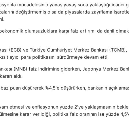
flasyonla mücadelesinin yavaş yavaş sona yaklaştığı inancı 
alarını değiştirmemiş olsa da piyasalarda zayıflama işaretle
i.
oekonomik olumsuzluklara karşı faiz artırımı da dahil olma
ası (ECB) ve Türkiye Cumhuriyet Merkez Bankası (TCMB),
ısıtlayıcı para politikasını sürdürmeye devam etti.
nkası (MNB) faiz indirimine giderken, Japonya Merkez Ban
ararı aldı.
 25 baz puan düşürerek %4,5'e düşürürken, bankanın açıklama
evam etmesi ve enflasyonun yüzde 2'ye yaklaşmasının bekl
mesine karar verildiği, politika faiz oranının ise yüzde 4,5'