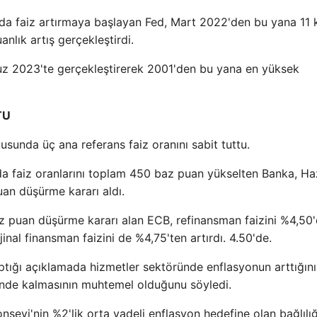
da faiz artırmaya başlayan Fed, Mart 2022'den bu yana 11 
nlık artış gerçekleştirdi.
uz 2023'te gerçekleştirerek 2001'den bu yana en yüksek
TU
sunda üç ana referans faiz oranını sabit tuttu.
a faiz oranlarını toplam 450 baz puan yükselten Banka, Ha
puan düşürme kararı aldı.
az puan düşürme kararı alan ECB, refinansman faizini %4,50
nal finansman faizini de %4,75'ten artırdı. 4.50'de.
ptığı açıklamada hizmetler sektöründe enflasyonun arttığını
inde kalmasının muhtemel olduğunu söyledi.
eyi'nin %2'lik orta vadeli enflasyon hedefine olan bağlılığ