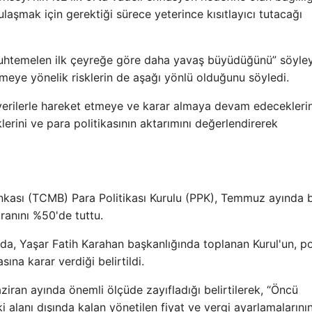
 ulaşmak için gerektiği sürece yeterince kısıtlayıcı tutacağı
muhtemelen ilk çeyreğe göre daha yavaş büyüdüğünü” söyle
ye yönelik risklerin de aşağı yönlü olduğunu söyledi.
 verilerle hareket etmeye ve karar almaya devam edeceklerin
lerini ve para politikasının aktarımını değerlendirerek
kası (TCMB) Para Politikası Kurulu (PPK), Temmuz ayında b
oranını %50'de tuttu.
ada, Yaşar Fatih Karahan başkanlığında toplanan Kurul'un, po
ına karar verdiği belirtildi.
iran ayında önemli ölçüde zayıfladığı belirtilerek, “Öncü
ki alanı dışında kalan yönetilen fiyat ve vergi ayarlamalarını