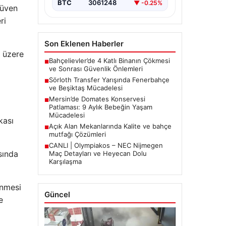
BTC
3061248
▼ -0.25%
güven
ri
Son Eklenen Haberler
k üzere
Bahçelievler’de 4 Katlı Binanın Çökmesi
■
ve Sonrası Güvenlik Önlemleri
Sörloth Transfer Yarışında Fenerbahçe
■
ve Beşiktaş Mücadelesi
Mersin’de Domates Konservesi
■
Patlaması: 9 Aylık Bebeğin Yaşam
Mücadelesi
kası
Açık Alan Mekanlarında Kalite ve bahçe
■
mutfağı Çözümleri
CANLI | Olympiakos – NEC Nijmegen
■
sında
Maç Detayları ve Heyecan Dolu
Karşılaşma
enmesi
Güncel
e