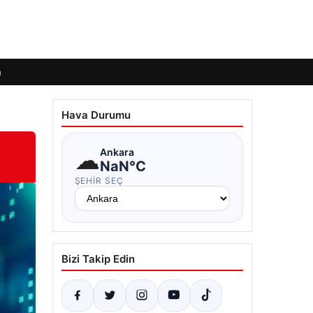
m
Hava Durumu
☁
Ankara
NaN°C
ŞEHIR SEÇ
Bizi Takip Edin