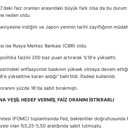
D'deki faiz oranları arasındaki büyük fark olsa da bu durum 
ne neden oldu.
 seviyesine indiğini ve Japon yeninin tarihi zayıflığının müda
sı ise Rusya Merkez Bankası (CBR) oldu.
olitika faizini 200 baz puan artırarak %18'e yükseltti.
zerindeki enflasyonist baskının yüksek olmaya devam ettiğ
 yükseltme kararı aldığı” belirtildi. İfadesi kullanıldı.
ranını yüzde 16'da sabit bırakmıştı.
A YEŞİL HEDEF VERMİŞ, FAİZ ORANINI İSTİKRARLI
tesi (FOMC) toplantısında Fed, beklentiler doğrultusunda 
iyesi olan %5,25-5,50 aralığında sabit tutmuştu.