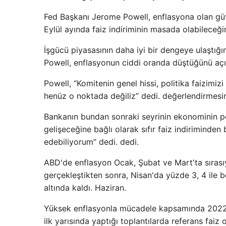
Fed Başkanı Jerome Powell, enflasyona olan gü
Eylül ayında faiz indiriminin masada olabileceğin
İşgücü piyasasının daha iyi bir dengeye ulaştığı
Powell, enflasyonun ciddi oranda düştüğünü açı
Powell, “Komitenin genel hissi, politika faizim
henüz o noktada değiliz” dedi. değerlendirmesin
Bankanın bundan sonraki seyrinin ekonominin pe
gelişeceğine bağlı olarak sıfır faiz indiriminden
edebiliyorum” dedi. dedi.
ABD'de enflasyon Ocak, Şubat ve Mart'ta sırasıy
gerçekleştikten sonra, Nisan'da yüzde 3, 4 ile b
altında kaldı. Haziran.
Yüksek enflasyonla mücadele kapsamında 2022 yılı
ilk yarısında yaptığı toplantılarda referans faiz 