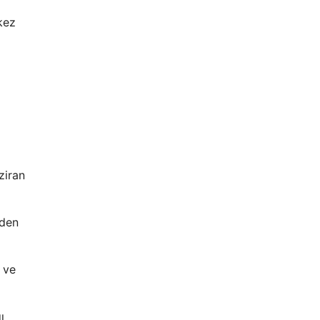
kez
ziran
'den
 ve
ı