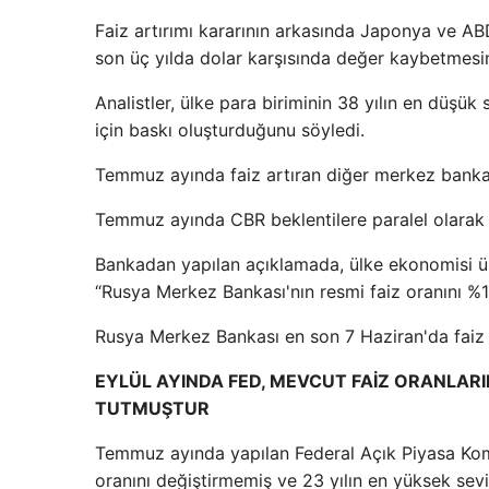
Faiz artırımı kararının arkasında Japonya ve AB
son üç yılda dolar karşısında değer kaybetmesi
Analistler, ülke para biriminin 38 yılın en düşük
için baskı oluşturduğunu söyledi.
Temmuz ayında faiz artıran diğer merkez banka
Temmuz ayında CBR beklentilere paralel olarak p
Bankadan yapılan açıklamada, ülke ekonomisi ü
“Rusya Merkez Bankası'nın resmi faiz oranını %18'e
Rusya Merkez Bankası en son 7 Haziran'da faiz o
EYLÜL AYINDA FED, MEVCUT FAİZ ORANLARIN
TUTMUŞTUR
Temmuz ayında yapılan Federal Açık Piyasa Komi
oranını değiştirmemiş ve 23 yılın en yüksek sev