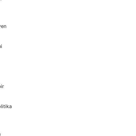
yen
i
ir
litika
n