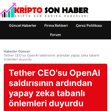
Güncel Haberler
Firma Rehberi
Çerez Politikası
Forum
Haberler
›
Güncel
›
Tether CEO'su OpenAI saldırısının ardından yapay zeka tabanlı
önlemleri duyurdu
Tether CEO'su OpenAI
saldırısının ardından
yapay zeka tabanlı
önlemleri duyurdu