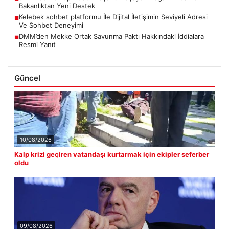
Bakanlıktan Yeni Destek
Kelebek sohbet platformu İle Dijital İletişimin Seviyeli Adresi
■
Ve Sohbet Deneyimi
DMM’den Mekke Ortak Savunma Paktı Hakkındaki İddialara
■
Resmi Yanıt
Güncel
10/08/2026
Kalp krizi geçiren vatandaşı kurtarmak için ekipler seferber
oldu
09/08/2026