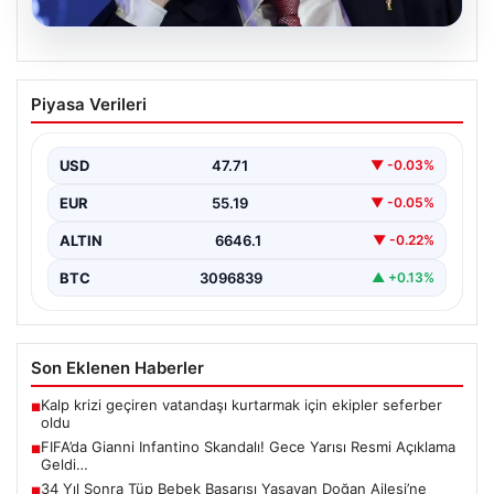
09.08.2026
FIFA’da Gianni Infantino Skandalı! Gece
Piyasa Verileri
Yarısı Resmi Açıklama Geldi…
Uluslararası futbol otoritelerinden gelen son dakika
haberleri, FIFA Başkanı Gianni Infantino’nun
USD
47.71
▼ -0.03%
gündemdeki konumu ve…
EUR
55.19
▼ -0.05%
ALTIN
6646.1
▼ -0.22%
BTC
3096839
▲ +0.13%
Son Eklenen Haberler
Kalp krizi geçiren vatandaşı kurtarmak için ekipler seferber
■
oldu
FIFA’da Gianni Infantino Skandalı! Gece Yarısı Resmi Açıklama
■
Geldi…
34 Yıl Sonra Tüp Bebek Başarısı Yaşayan Doğan Ailesi’ne
■