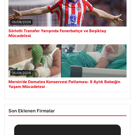
05/08/2026
Sörloth Transfer Yarışında Fenerbahçe ve Beşiktaş
Mücadelesi
05/08/2026
Mersin’de Domates Konservesi Patlaması: 9 Aylık Bebeğin
Yaşam Mücadelesi
Son Eklenen Firmalar