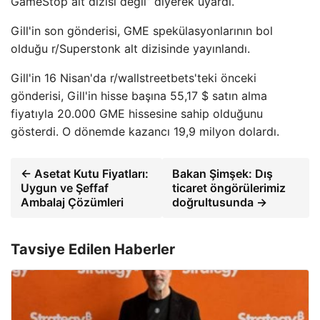
GameStop alt dizisi değil” diyerek uyardı.
Gill'in son gönderisi, GME spekülasyonlarının bol
olduğu r/Superstonk alt dizisinde yayınlandı.
Gill'in 16 Nisan'da r/wallstreetbets'teki önceki
gönderisi, Gill'in hisse başına 55,17 $ satın alma
fiyatıyla 20.000 GME hissesine sahip olduğunu
gösterdi. O dönemde kazancı 19,9 milyon dolardı.
← Asetat Kutu Fiyatları:
Bakan Şimşek: Dış
Uygun ve Şeffaf
ticaret öngörülerimiz
Ambalaj Çözümleri
doğrultusunda →
Tavsiye Edilen Haberler