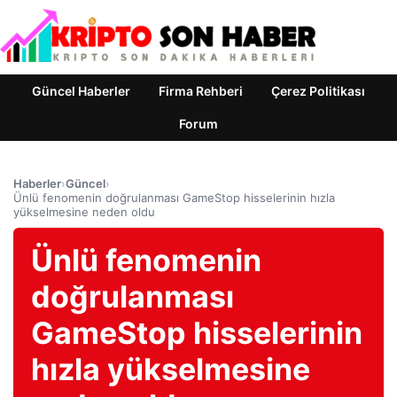
Güncel Haberler
Firma Rehberi
Çerez Politikası
Forum
Haberler
›
Güncel
›
Ünlü fenomenin doğrulanması GameStop hisselerinin hızla
yükselmesine neden oldu
Ünlü fenomenin
doğrulanması
GameStop hisselerinin
hızla yükselmesine