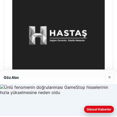
×
Göz Atın
Hastaş Beton
26/05/2026
Güncel Haberler
Web sitemizi nasıl kullandığınızı daha iyi anlayabilmek,