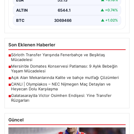
ALTIN
6544.1
▲ +0.74%
BTC
3069466
▲ +1.02%
Son Eklenen Haberler
Sörloth Transfer Yarışında Fenerbahçe ve Beşiktaş
■
Mücadelesi
Mersin’de Domates Konservesi Patlaması: 9 Aylık Bebeğin
■
Yaşam Mücadelesi
Açık Alan Mekanlarında Kalite ve bahçe mutfağı Çözümleri
■
CANLI | Olympiakos – NEC Nijmegen Maç Detayları ve
■
Heyecan Dolu Karşılaşma
Galatasaray’da Victor Osimhen Endişesi: Yine Transfer
■
Rüzgarları
Güncel