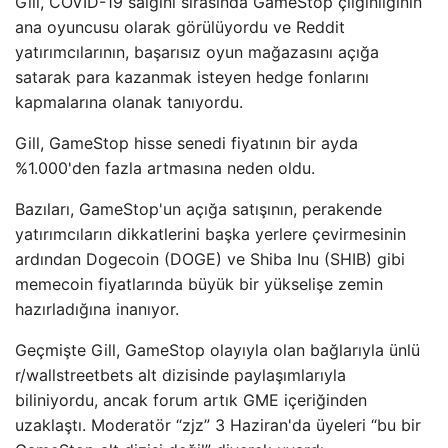
Gill, COVID-19 salgını sırasında GameStop çılgınlığının
ana oyuncusu olarak görülüyordu ve Reddit
yatırımcılarının, başarısız oyun mağazasını açığa
satarak para kazanmak isteyen hedge fonlarını
kapmalarına olanak tanıyordu.
Gill, GameStop hisse senedi fiyatının bir ayda
%1.000'den fazla artmasına neden oldu.
Bazıları, GameStop'un açığa satışının, perakende
yatırımcıların dikkatlerini başka yerlere çevirmesinin
ardından Dogecoin (DOGE) ve Shiba Inu (SHIB) gibi
memecoin fiyatlarında büyük bir yükselişe zemin
hazırladığına inanıyor.
Geçmişte Gill, GameStop olayıyla olan bağlarıyla ünlü
r/wallstreetbets alt dizisinde paylaşımlarıyla
biliniyordu, ancak forum artık GME içeriğinden
uzaklaştı. Moderatör “zjz” 3 Haziran'da üyeleri “bu bir