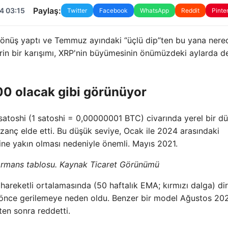
Paylaş:
4 03:15
Twitter
Facebook
WhatsApp
Reddit
Pinte
i dönüş yaptı ve Temmuz ayındaki “üçlü dip”ten bu yana ner
rin bir karışımı, XRP'nin büyümesinin önümüzdeki aylarda 
0 olacak gibi görünüyor
satoshi (1 satoshi = 0,00000001 BTC) civarında yerel bir d
zanç elde etti. Bu düşük seviye, Ocak ile 2024 arasındaki
ine yakın olması nedeniyle önemli. Mayıs 2021.
ormans tablosu. Kaynak Ticaret Görünümü
l hareketli ortalamasında (50 haftalık EMA; kırmızı dalga) di
 önce gerilemeye neden oldu. Benzer bir model Ağustos 20
kten sonra reddetti.