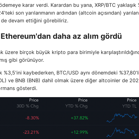
sı ödemeye karar verdi. Karardan bu yana, XRP/BTC yaklaşık
024'teki son yarılanmanın ardından (altcoin açısından) yarıla
 de devam ettiğini görebiliriz.
 Ethereum'dan daha az alım gördü
 üzere birçok büyük kripto para birimiyle karşılaştırıldığın
nmış gibi görünüyor.
ık %3,5'ini kaybederken, BTC/USD aynı dönemdeki %37,80'l
SOL) ve BNB (BNB) dahil olmak üzere diğer altcoinler de 202
ormans gösterdi.