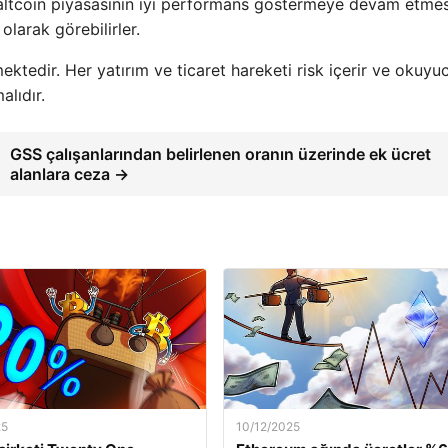
le altcoin piyasasının iyi performans göstermeye devam etmes
olarak görebilirler.
ktedir. Her yatırım ve ticaret hareketi risk içerir ve okuyu
lıdır.
GSS çalışanlarından belirlenen oranın üzerinde ek ücret
alanlara ceza →
25
10/12/2025