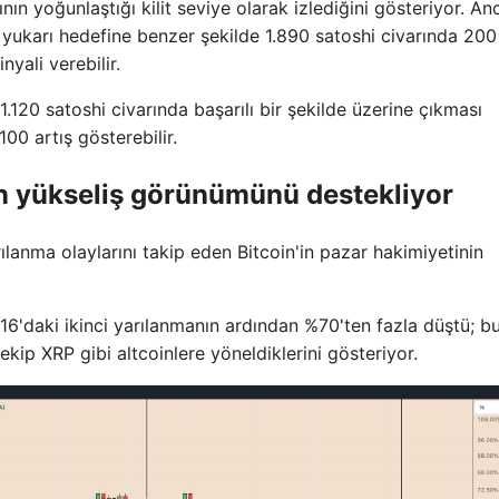
ının yoğunlaştığı kilit seviye olarak izlediğini gösteriyor. An
 yukarı hedefine benzer şekilde 1.890 satoshi civarında 200
yali verebilir.
.120 satoshi civarında başarılı bir şekilde üzerine çıkması
 artış gösterebilir.
in yükseliş görünümünü destekliyor
arılanma olaylarını takip eden Bitcoin'in pazar hakimiyetinin
6'daki ikinci yarılanmanın ardından %70'ten fazla düştü; b
kip XRP gibi altcoinlere yöneldiklerini gösteriyor.