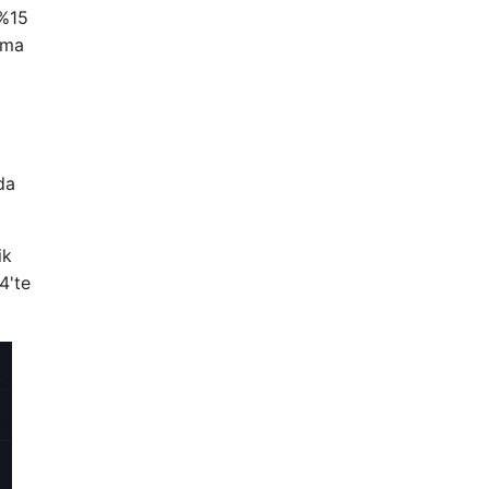
 %15
nma
da
ik
4'te