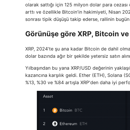
olarak sattığı için 125 milyon dolar para ceza
arttı ve özellikle Bitcoin'in hakimiyeti, Nisan 2
sonrası tipik düşüşü takip ederse, rallinin bugün
Görünüşe göre XRP, Bitcoin ve
XRP, 2024'te şu ana kadar Bitcoin de dahil olmak
dolar bazında ağır bir şekilde yetersiz satın alı
Yılbaşından bu yana XRP/USD değerinin yaklaş
kazancına karşılık geldi. Ether (ETH), Solana (
%13, %30 ve %84 artışla XRP'den daha iyi perf