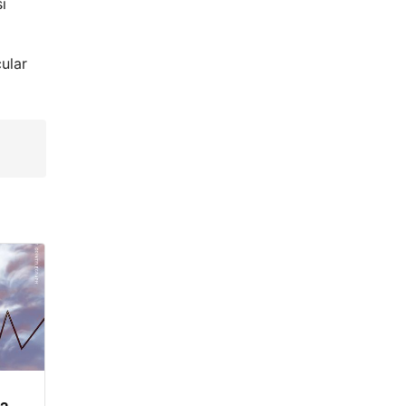
i
cular