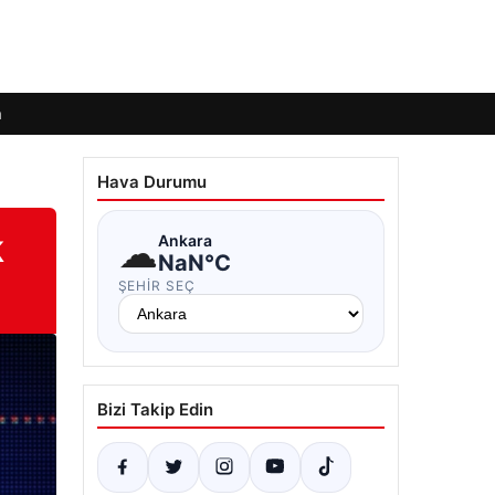
m
Hava Durumu
k
☁
Ankara
NaN°C
ŞEHIR SEÇ
Bizi Takip Edin