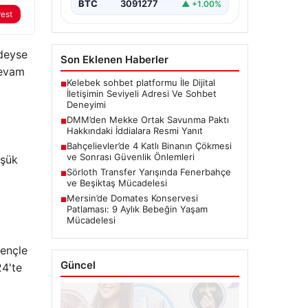
BTC
3091277
▲ +1.00%
rest
edeyse
Son Eklenen Haberler
devam
Kelebek sohbet platformu İle Dijital
■
İletişimin Seviyeli Adresi Ve Sohbet
Deneyimi
DMM’den Mekke Ortak Savunma Paktı
■
Hakkındaki İddialara Resmi Yanıt
Bahçelievler’de 4 Katlı Binanın Çökmesi
■
ve Sonrası Güvenlik Önlemleri
üşük
Sörloth Transfer Yarışında Fenerbahçe
■
ve Beşiktaş Mücadelesi
Mersin’de Domates Konservesi
■
Patlaması: 9 Aylık Bebeğin Yaşam
Mücadelesi
rençle
Güncel
24'te