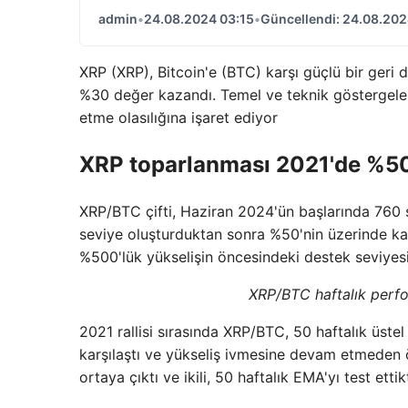
admin
•
24.08.2024 03:15
•
Güncellendi: 24.08.202
XRP (XRP), Bitcoin'e (BTC) karşı güçlü bir ger
%30 değer kazandı. Temel ve teknik göstergele
etme olasılığına işaret ediyor
XRP toparlanması 2021'de %50
XRP/BTC çifti, Haziran 2024'ün başlarında 760 
seviye oluşturduktan sonra %50'nin üzerinde ka
%500'lük yükselişin öncesindeki destek seviyes
XRP/BTC haftalık perf
2021 rallisi sırasında XRP/BTC, 50 haftalık üste
karşılaştı ve yükseliş ivmesine devam etmeden
ortaya çıktı ve ikili, 50 haftalık EMA'yı test etti