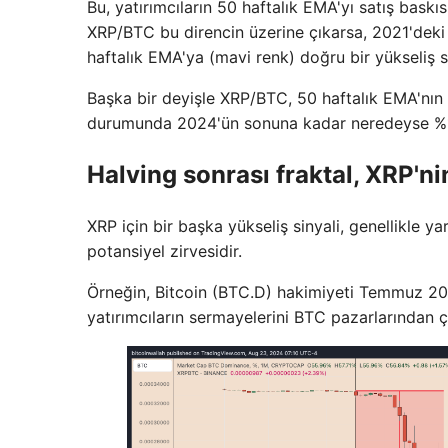
Bu, yatırımcıların 50 haftalık EMA'yı satış baskıs
XRP/BTC bu direncin üzerine çıkarsa, 2021'deki
haftalık EMA'ya (mavi renk) doğru bir yükseliş sin
Başka bir deyişle XRP/BTC, 50 haftalık EMA'nın 1
durumunda 2024'ün sonuna kadar neredeyse %100
Halving sonrası fraktal, XRP'n
XRP için bir başka yükseliş sinyali, genellikle y
potansiyel zirvesidir.
Örneğin, Bitcoin (BTC.D) hakimiyeti Temmuz 201
yatırımcıların sermayelerini BTC pazarlarından çe