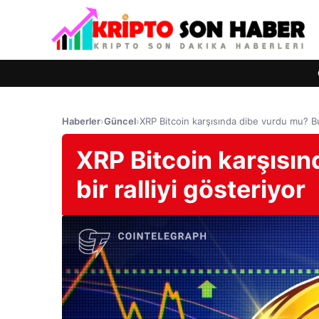
Haberler
›
Güncel
›
XRP Bitcoin karşısında dibe vurdu mu? Bu g
XRP Bitcoin karşısın
bir ralliyi gösteriyor