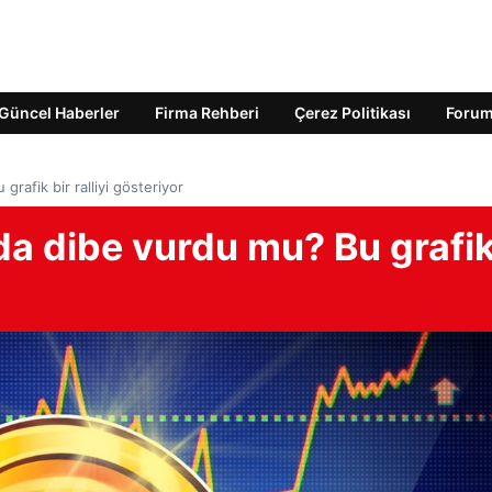
Güncel Haberler
Firma Rehberi
Çerez Politikası
Foru
rafik bir ralliyi gösteriyor
da dibe vurdu mu? Bu grafi