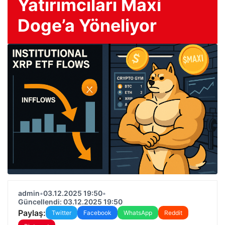
Yatırımcıları Maxi
Doge’a Yöneliyor
admin
•
03.12.2025 19:50
•
Güncellendi: 03.12.2025 19:50
Paylaş:
Twitter
Facebook
WhatsApp
Reddit