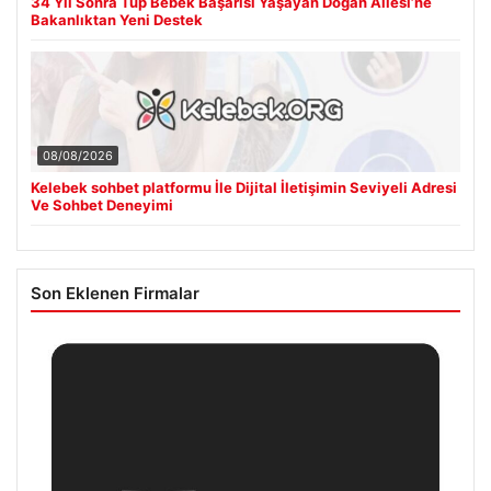
34 Yıl Sonra Tüp Bebek Başarısı Yaşayan Doğan Ailesi’ne
Bakanlıktan Yeni Destek
08/08/2026
Kelebek sohbet platformu İle Dijital İletişimin Seviyeli Adresi
Ve Sohbet Deneyimi
Son Eklenen Firmalar