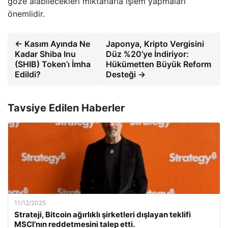
göze alabilecekleri miktarlarla işlem yapmaları
önemlidir.
← Kasım Ayında Ne
Japonya, Kripto Vergisini
Kadar Shiba Inu
Düz %20’ye İndiriyor:
(SHIB) Token’ı İmha
Hükümetten Büyük Reform
Edildi?
Desteği →
Tavsiye Edilen Haberler
11/12/2025
Strateji, Bitcoin ağırlıklı şirketleri dışlayan teklifi
MSCI’nın reddetmesini talep etti.