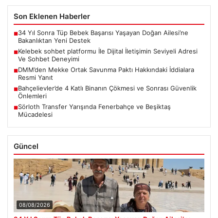
Son Eklenen Haberler
34 Yıl Sonra Tüp Bebek Başarısı Yaşayan Doğan Ailesi’ne
■
Bakanlıktan Yeni Destek
Kelebek sohbet platformu İle Dijital İletişimin Seviyeli Adresi
■
Ve Sohbet Deneyimi
DMM’den Mekke Ortak Savunma Paktı Hakkındaki İddialara
■
Resmi Yanıt
Bahçelievler’de 4 Katlı Binanın Çökmesi ve Sonrası Güvenlik
■
Önlemleri
Sörloth Transfer Yarışında Fenerbahçe ve Beşiktaş
■
Mücadelesi
Güncel
08/08/2026