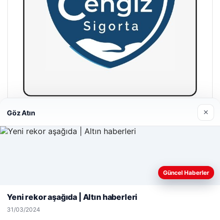
×
Göz Atın
Hastaş Beton
26/05/2026
Web sitemizi nasıl kullandığınızı daha iyi anlayabilmek,
Güncel Haberler
deneyiminizi kişiselleştirmek ve geliştirmek amacıyla çerezler
kullanıyoruz.
Çerez Politikamız
Yeni rekor aşağıda | Altın haberleri
Reddet
Kabul Et
© 2026 Kripto Para Haberleri
31/03/2024