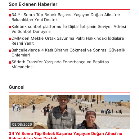
Son Eklenen Haberler
34 Yıl Sonra Tüp Bebek Başarısı Yaşayan Doğan Ailesi’ne
■
Bakanlıktan Yeni Destek
Kelebek sohbet platformu İle Dijital İletişimin Seviyeli Adresi
■
Ve Sohbet Deneyimi
DMM’den Mekke Ortak Savunma Paktı Hakkındaki İddialara
■
Resmi Yanıt
Bahçelievler’de 4 Katlı Binanın Çökmesi ve Sonrası Güvenlik
■
Önlemleri
Sörloth Transfer Yarışında Fenerbahçe ve Beşiktaş
■
Mücadelesi
Güncel
08/08/2026
34 Yıl Sonra Tüp Bebek Başarısı Yaşayan Doğan Ailesi’ne
Bakanlıktan Yeni Destek