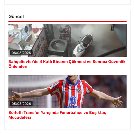
Güncel
06/08/2026
Bahçelievler’de 4 Katlı Binanın Çökmesi ve Sonrası Güvenlik
Önlemleri
05/08/2026
Sörloth Transfer Yarışında Fenerbahçe ve Beşiktaş
Mücadelesi