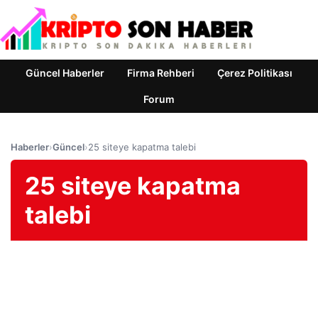
Güncel Haberler
Firma Rehberi
Çerez Politikası
Forum
Haberler
›
Güncel
›
25 siteye kapatma talebi
25 siteye kapatma
talebi