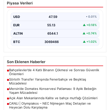
Piyasa Verileri
ve Beşiktaş Mücadelesi
Türkiye’de transfer dönemi yoğun bir rekabet ortamına
sahne olurken, Süper Lig’in iki büyük devi,…
USD
47.59
• 0.01%
EUR
55.13
▲ +0.18%
ALTIN
6544.1
▲ +0.74%
BTC
3069466
▲ +1.02%
Son Eklenen Haberler
Bahçelievler’de 4 Katlı Binanın Çökmesi ve Sonrası Güvenlik
■
Önlemleri
Sörloth Transfer Yarışında Fenerbahçe ve Beşiktaş
■
Mücadelesi
Mersin’de Domates Konservesi Patlaması: 9 Aylık Bebeğin
■
Yaşam Mücadelesi
Açık Alan Mekanlarında Kalite ve bahçe mutfağı Çözümleri
■
CANLI | Olympiakos – NEC Nijmegen Maç Detayları ve
■
Heyecan Dolu Karşılaşma