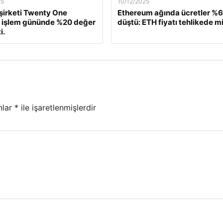
25
10/12/2025
 şirketi Twenty One
Ethereum ağında ücretler %
, işlem gününde %20 değer
düştü: ETH fiyatı tehlikede m
i.
nlar
*
ile işaretlenmişlerdir