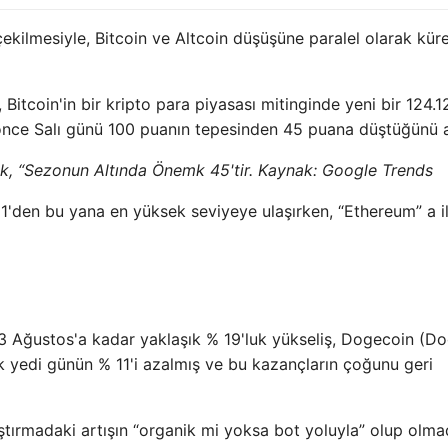
çekilmesiyle, Bitcoin ve Altcoin düşüşüne paralel olarak kür
Bitcoin'in bir kripto para piyasası mitinginde yeni bir 124.1
 önce Salı günü 100 puanın tepesinden 45 puana düştüğünü a
ük, “Sezonun Altında Önemk 45'tir. Kaynak:
Google Trends
1'den bu yana en yüksek seviyeye ulaşırken, “Ethereum” a ilg
13 Ağustos'a kadar yaklaşık % 19'luk yükseliş, Dogecoin (D
şık yedi günün % 11'i azalmış ve bu kazançların çoğunu geri
ştırmadaki artışın “organik mi yoksa bot yoluyla” olup olmad