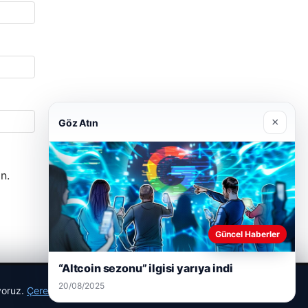
×
Göz Atın
n.
Güncel Haberler
“Altcoin sezonu” ilgisi yarıya indi
20/08/2025
ıyoruz.
Çerez Politikamız
Reddet
Kabul Et