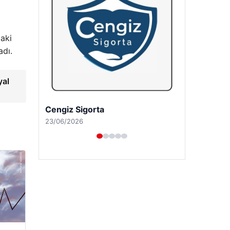
daki
adı.
al
Hastaş Beton
26/05/2026