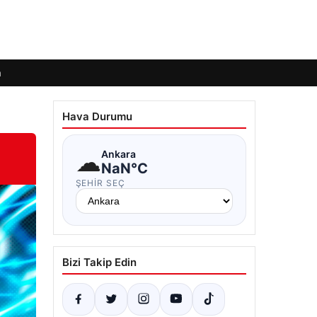
m
Hava Durumu
☁
Ankara
NaN°C
ŞEHIR SEÇ
Bizi Takip Edin