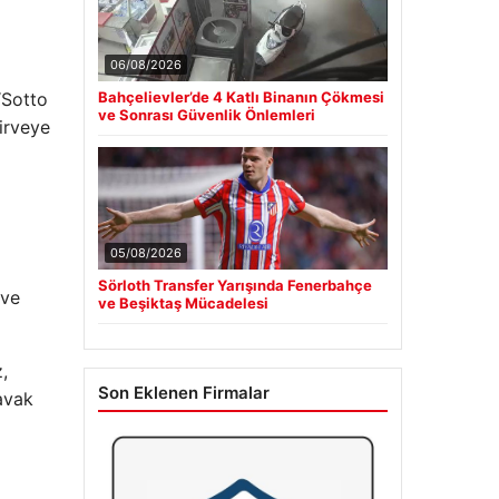
06/08/2026
“Sotto
Bahçelievler’de 4 Katlı Binanın Çökmesi
ve Sonrası Güvenlik Önlemleri
zirveye
05/08/2026
Sörloth Transfer Yarışında Fenerbahçe
 ve
ve Beşiktaş Mücadelesi
,
Son Eklenen Firmalar
avak