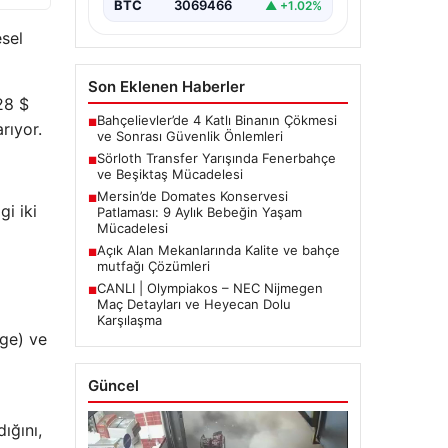
BTC
3069466
▲ +1.02%
esel
Son Eklenen Haberler
28 $
Bahçelievler’de 4 Katlı Binanın Çökmesi
■
rıyor.
ve Sonrası Güvenlik Önlemleri
Sörloth Transfer Yarışında Fenerbahçe
■
ve Beşiktaş Mücadelesi
Mersin’de Domates Konservesi
■
i iki
Patlaması: 9 Aylık Bebeğin Yaşam
Mücadelesi
Açık Alan Mekanlarında Kalite ve bahçe
■
mutfağı Çözümleri
CANLI | Olympiakos – NEC Nijmegen
■
Maç Detayları ve Heyecan Dolu
Karşılaşma
oge) ve
Güncel
ığını,