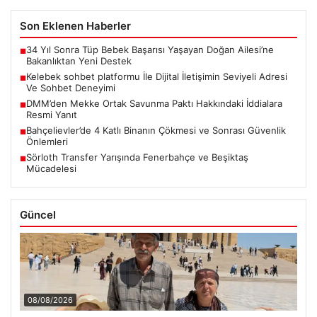
Son Eklenen Haberler
34 Yıl Sonra Tüp Bebek Başarısı Yaşayan Doğan Ailesi’ne
■
Bakanlıktan Yeni Destek
Kelebek sohbet platformu İle Dijital İletişimin Seviyeli Adresi
■
Ve Sohbet Deneyimi
DMM’den Mekke Ortak Savunma Paktı Hakkındaki İddialara
■
Resmi Yanıt
Bahçelievler’de 4 Katlı Binanın Çökmesi ve Sonrası Güvenlik
■
Önlemleri
Sörloth Transfer Yarışında Fenerbahçe ve Beşiktaş
■
Mücadelesi
Güncel
08/08/2026