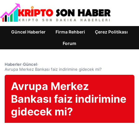
Güncel Haberler
Firma Rehberi
Çerez Politikası
Forum
Haberler
›
Güncel
›
Avrupa Merkez Bankası faiz indirimine gidecek mi?
Avrupa Merkez
Bankası faiz indirimine
gidecek mi?