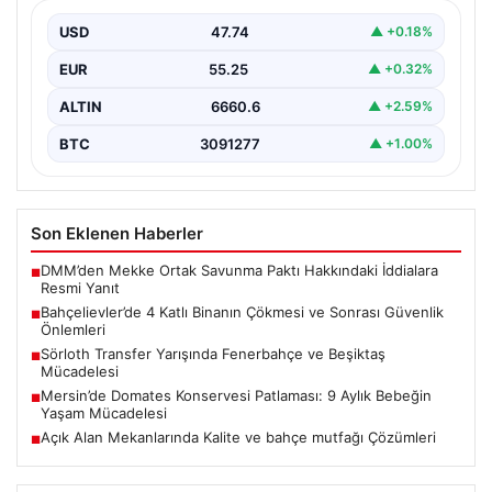
Bahçelievler ilçesinde, gece saatlerinde yaşanan olay,
bölge sakinleri ve yetkilileri korkutan anlara sahne oldu.
USD
47.74
▲ +0.18%
…
EUR
55.25
▲ +0.32%
ALTIN
6660.6
▲ +2.59%
BTC
3091277
▲ +1.00%
Son Eklenen Haberler
DMM’den Mekke Ortak Savunma Paktı Hakkındaki İddialara
■
Resmi Yanıt
Bahçelievler’de 4 Katlı Binanın Çökmesi ve Sonrası Güvenlik
■
Önlemleri
Sörloth Transfer Yarışında Fenerbahçe ve Beşiktaş
■
Mücadelesi
Mersin’de Domates Konservesi Patlaması: 9 Aylık Bebeğin
■
Yaşam Mücadelesi
Açık Alan Mekanlarında Kalite ve bahçe mutfağı Çözümleri
■