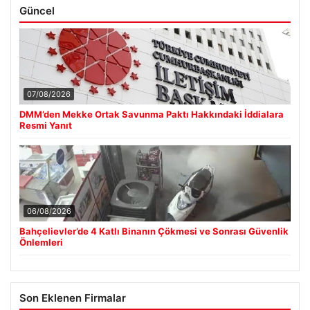
Güncel
07/08/2026
DMM’den Mekke Ortak Savunma Paktı Hakkındaki İddialara
Resmi Yanıt
06/08/2026
Bahçelievler’de 4 Katlı Binanın Çökmesi ve Sonrası Güvenlik
Önlemleri
Son Eklenen Firmalar