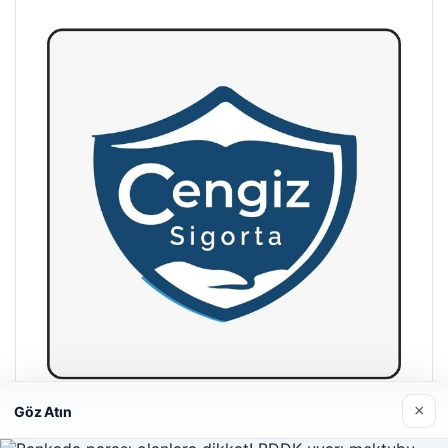
×
Göz Atın
Hastaş Beton
26/05/2026