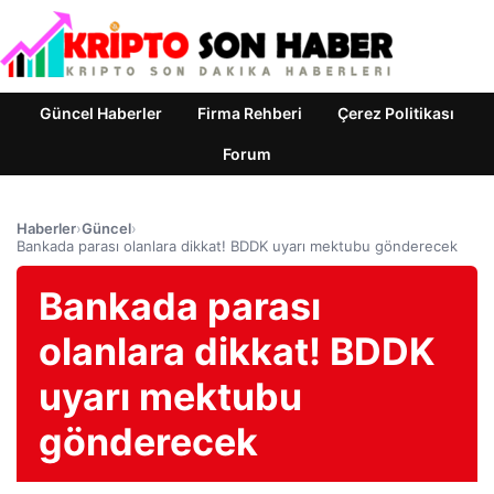
Güncel Haberler
Firma Rehberi
Çerez Politikası
Forum
Haberler
›
Güncel
›
Bankada parası olanlara dikkat! BDDK uyarı mektubu gönderecek
Bankada parası
olanlara dikkat! BDDK
uyarı mektubu
gönderecek