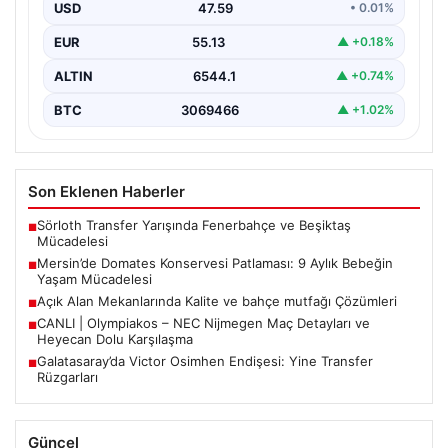
USD
47.59
• 0.01%
Mersin’de yaşanan korkutucu bir olay, bir bebeğin
hayatını derinden etkiledi. 19 Eylül 2023 tarihinde…
EUR
55.13
▲ +0.18%
ALTIN
6544.1
▲ +0.74%
BTC
3069466
▲ +1.02%
Son Eklenen Haberler
Sörloth Transfer Yarışında Fenerbahçe ve Beşiktaş
■
Mücadelesi
Mersin’de Domates Konservesi Patlaması: 9 Aylık Bebeğin
■
Yaşam Mücadelesi
Açık Alan Mekanlarında Kalite ve bahçe mutfağı Çözümleri
■
CANLI | Olympiakos – NEC Nijmegen Maç Detayları ve
■
Heyecan Dolu Karşılaşma
Galatasaray’da Victor Osimhen Endişesi: Yine Transfer
■
Rüzgarları
Güncel