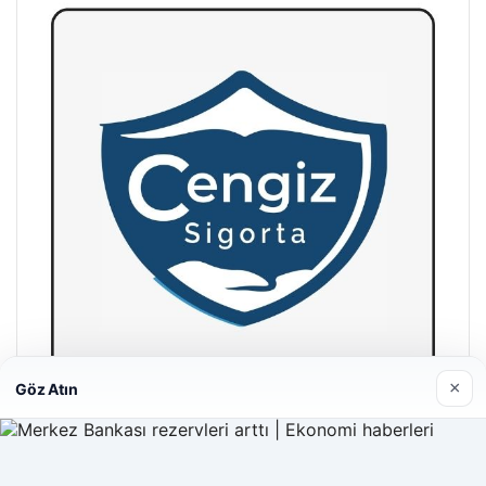
×
Göz Atın
Hastaş Beton
26/05/2026