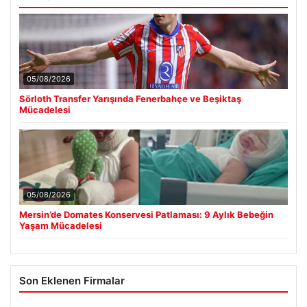
05/08/2026
Sörloth Transfer Yarışında Fenerbahçe ve Beşiktaş
Mücadelesi
05/08/2026
Mersin’de Domates Konservesi Patlaması: 9 Aylık Bebeğin
Yaşam Mücadelesi
Son Eklenen Firmalar