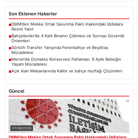
Son Eklenen Haberler
DMM’den Mekke Ortak Savunma Paktı Hakkındaki İddialara
■
Resmi Yanıt
Bahçelievler’de 4 Katlı Binanın Çökmesi ve Sonrası Güvenlik
■
Önlemleri
Sörloth Transfer Yarışında Fenerbahçe ve Beşiktaş
■
Mücadelesi
Mersin’de Domates Konservesi Patlaması: 9 Aylık Bebeğin
■
Yaşam Mücadelesi
Açık Alan Mekanlarında Kalite ve bahçe mutfağı Çözümleri
■
Güncel
07/08/2026
DMM’den Mekke Ortak Savunma Paktı Hakkındaki İddialara