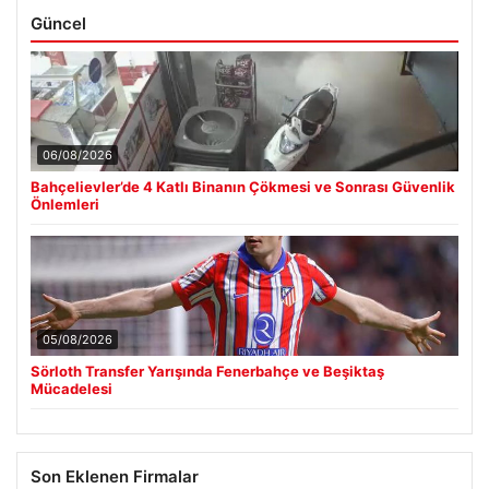
Güncel
06/08/2026
Bahçelievler’de 4 Katlı Binanın Çökmesi ve Sonrası Güvenlik
Önlemleri
05/08/2026
Sörloth Transfer Yarışında Fenerbahçe ve Beşiktaş
Mücadelesi
Son Eklenen Firmalar