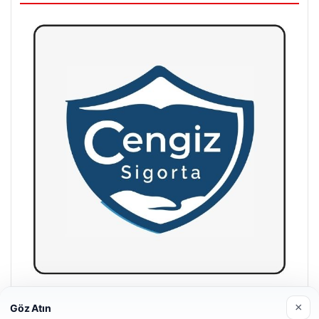
Cengiz Sigorta
×
Göz Atın