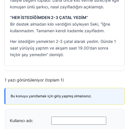
haliyle beğeni topladı. Daha önce kilo verme süreciyle ilgili
konuşan ünlü şarkıcı, nasıl zayıfladığını açıklamıştı.
“HER İSTEDİĞİMDEN 2-3 ÇATAL YEDİM”
Bir destek almadan kilo verdiğini söyleyen Seki, “İğne
kullanmadım. Tamamen kendi irademle zayıfladım.
Her istediğim yemekten 2-3 çatal alarak yedim. Günde 1
saat yürüyüş yaptım ve akşam saat 19.00’dan sonra
hiçbir şey yemedim” demişti.
1 yazı görüntüleniyor (toplam 1)
Bu konuyu yanıtlamak için giriş yapmış olmalısınız.
Kullanıcı adı: