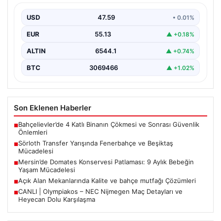
Türkiye'de transfer dönemi yoğun bir rekabet ortamına
sahne olurken, Süper Lig’in iki büyük devi,…
USD
47.59
• 0.01%
EUR
55.13
▲ +0.18%
ALTIN
6544.1
▲ +0.74%
BTC
3069466
▲ +1.02%
Son Eklenen Haberler
Bahçelievler’de 4 Katlı Binanın Çökmesi ve Sonrası Güvenlik
■
Önlemleri
Sörloth Transfer Yarışında Fenerbahçe ve Beşiktaş
■
Mücadelesi
Mersin’de Domates Konservesi Patlaması: 9 Aylık Bebeğin
■
Yaşam Mücadelesi
Açık Alan Mekanlarında Kalite ve bahçe mutfağı Çözümleri
■
CANLI | Olympiakos – NEC Nijmegen Maç Detayları ve
■
Heyecan Dolu Karşılaşma