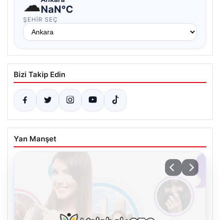
☁
NaN°C
ŞEHIR SEÇ
Bizi Takip Edin
Yan Manşet