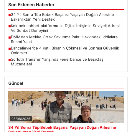
Son Eklenen Haberler
34 Yıl Sonra Tüp Bebek Başarısı Yaşayan Doğan Ailesi’ne
■
Bakanlıktan Yeni Destek
Kelebek sohbet platformu İle Dijital İletişimin Seviyeli Adresi
■
Ve Sohbet Deneyimi
DMM’den Mekke Ortak Savunma Paktı Hakkındaki İddialara
■
Resmi Yanıt
Bahçelievler’de 4 Katlı Binanın Çökmesi ve Sonrası Güvenlik
■
Önlemleri
Sörloth Transfer Yarışında Fenerbahçe ve Beşiktaş
■
Mücadelesi
Güncel
08/08/2026
34 Yıl Sonra Tüp Bebek Başarısı Yaşayan Doğan Ailesi’ne
Bakanlıktan Yeni Destek