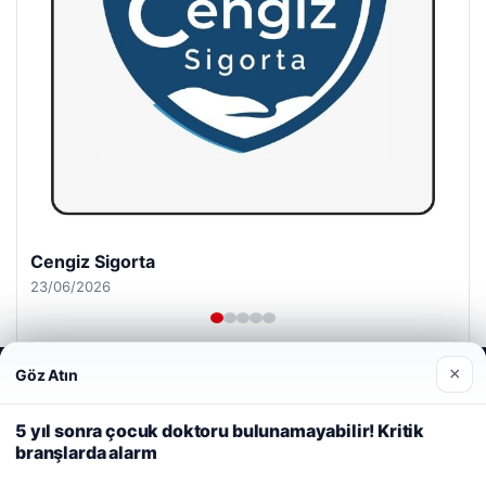
Cengiz Sigorta
23/06/2026
×
Göz Atın
Web sitemizi nasıl kullandığınızı daha iyi anlayabilmek,
deneyiminizi kişiselleştirmek ve geliştirmek amacıyla çerezler
kullanıyoruz.
Çerez Politikamız
5 yıl sonra çocuk doktoru bulunamayabilir! Kritik
branşlarda alarm
Reddet
Kabul Et
© 2026 Kripto Para Haberleri