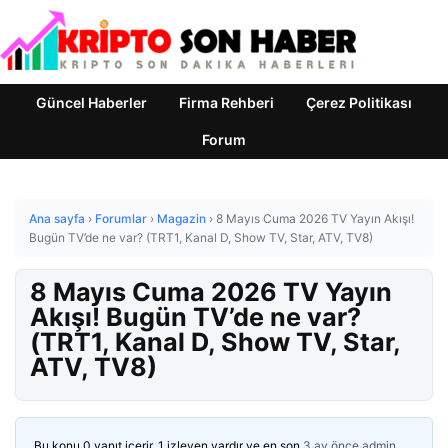
Güncel Haberler
Firma Rehberi
Çerez Politikası
Forum
Ana sayfa
›
Forumlar
›
Magazin
›
8 Mayıs Cuma 2026 TV Yayın Akışı!
Bugün TV’de ne var? (TRT1, Kanal D, Show TV, Star, ATV, TV8)
8 Mayıs Cuma 2026 TV Yayın
Akışı! Bugün TV’de ne var?
(TRT1, Kanal D, Show TV, Star,
ATV, TV8)
Bu konu 0 yanıt içerir, 1 izleyen vardır ve en son
3 ay önce
admin