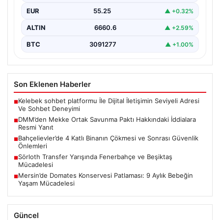
EUR
55.25
▲ +0.32%
ALTIN
6660.6
▲ +2.59%
BTC
3091277
▲ +1.00%
Son Eklenen Haberler
Kelebek sohbet platformu İle Dijital İletişimin Seviyeli Adresi
■
Ve Sohbet Deneyimi
DMM’den Mekke Ortak Savunma Paktı Hakkındaki İddialara
■
Resmi Yanıt
Bahçelievler’de 4 Katlı Binanın Çökmesi ve Sonrası Güvenlik
■
Önlemleri
Sörloth Transfer Yarışında Fenerbahçe ve Beşiktaş
■
Mücadelesi
Mersin’de Domates Konservesi Patlaması: 9 Aylık Bebeğin
■
Yaşam Mücadelesi
Güncel