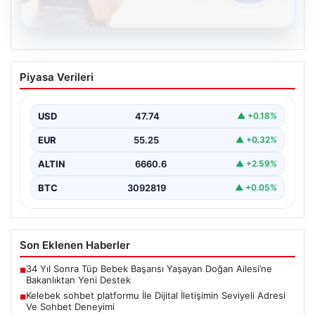
08.08.2026
Kelebek sohbet platformu İle Dijital
Piyasa Verileri
İletişimin Seviyeli Adresi Ve Sohbet
Deneyimi
USD
47.74
▲ +0.18%
Dijital ortamında insanların seviyeli bir şekilde iletişim
kurması ciddi bir değer barındırmaktadır. Halen pek…
EUR
55.25
▲ +0.32%
ALTIN
6660.6
▲ +2.59%
BTC
3092819
▲ +0.05%
Son Eklenen Haberler
34 Yıl Sonra Tüp Bebek Başarısı Yaşayan Doğan Ailesi’ne
■
Bakanlıktan Yeni Destek
Kelebek sohbet platformu İle Dijital İletişimin Seviyeli Adresi
■
Ve Sohbet Deneyimi