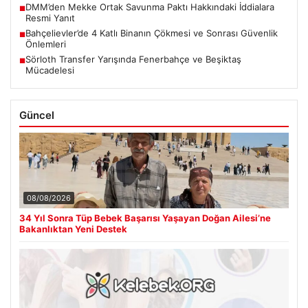
DMM’den Mekke Ortak Savunma Paktı Hakkındaki İddialara
■
Resmi Yanıt
Bahçelievler’de 4 Katlı Binanın Çökmesi ve Sonrası Güvenlik
■
Önlemleri
Sörloth Transfer Yarışında Fenerbahçe ve Beşiktaş
■
Mücadelesi
Güncel
08/08/2026
34 Yıl Sonra Tüp Bebek Başarısı Yaşayan Doğan Ailesi’ne
Bakanlıktan Yeni Destek