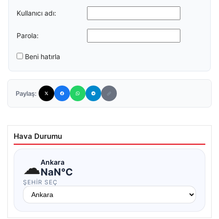
Kullanıcı adı:
Parola:
Beni hatırla
Paylaş:
Hava Durumu
☁
Ankara
NaN°C
ŞEHIR SEÇ