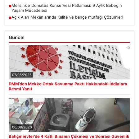
Mersin’de Domates Konservesi Patlaması: 9 Aylık Bebeğin
■
Yaşam Mücadelesi
Açık Alan Mekanlarında Kalite ve bahçe mutfağı Çözümleri
■
Güncel
07/08/2026
DMM’den Mekke Ortak Savunma Paktı Hakkındaki İddialara
Resmi Yanıt
06/08/2026
Bahçelievler’de 4 Katlı Binanın Çökmesi ve Sonrası Güvenlik