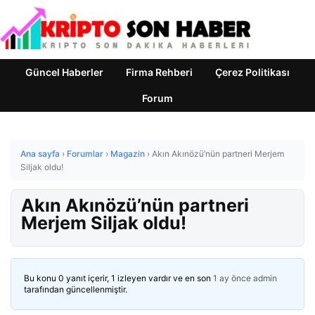
Güncel Haberler
Firma Rehberi
Çerez Politikası
Forum
Ana sayfa
›
Forumlar
›
Magazin
›
Akın Akınözü’nün partneri Merjem
Siljak oldu!
Akın Akınözü’nün partneri
Merjem Siljak oldu!
Bu konu 0 yanıt içerir, 1 izleyen vardır ve en son
1 ay önce
admin
tarafından güncellenmiştir.