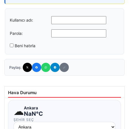
Kullanıcı adı:
Parola:
Beni hatırla
Paylaş:
Hava Durumu
☁
Ankara
NaN°C
ŞEHIR SEÇ