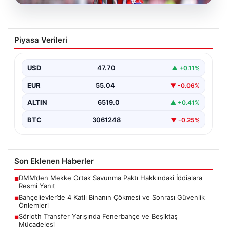
05.08.2026
Sörloth Transfer Yarışında Fenerbahçe
Piyasa Verileri
ve Beşiktaş Mücadelesi
Türkiye'de transfer dönemi yoğun bir rekabet ortamına
sahne olurken, Süper Lig’in iki büyük devi,…
USD
47.70
▲ +0.11%
EUR
55.04
▼ -0.06%
ALTIN
6519.0
▲ +0.41%
BTC
3061248
▼ -0.25%
Son Eklenen Haberler
DMM’den Mekke Ortak Savunma Paktı Hakkındaki İddialara
■
Resmi Yanıt
Bahçelievler’de 4 Katlı Binanın Çökmesi ve Sonrası Güvenlik
■
Önlemleri
Sörloth Transfer Yarışında Fenerbahçe ve Beşiktaş
■
Mücadelesi