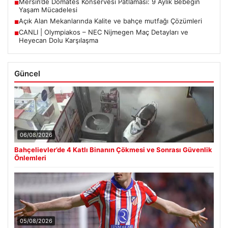
Mersin’de Domates Konservesi Patlaması: 9 Aylık Bebeğin
■
Yaşam Mücadelesi
Açık Alan Mekanlarında Kalite ve bahçe mutfağı Çözümleri
■
CANLI | Olympiakos – NEC Nijmegen Maç Detayları ve
■
Heyecan Dolu Karşılaşma
Güncel
06/08/2026
Bahçelievler’de 4 Katlı Binanın Çökmesi ve Sonrası Güvenlik
Önlemleri
05/08/2026