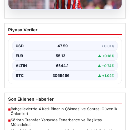
05.08.2026
Sörloth Transfer Yarışında Fenerbahçe
Piyasa Verileri
ve Beşiktaş Mücadelesi
Türkiye'de transfer dönemi yoğun bir rekabet ortamına
sahne olurken, Süper Lig’in iki büyük devi,…
USD
47.59
• 0.01%
EUR
55.13
▲ +0.18%
ALTIN
6544.1
▲ +0.74%
BTC
3069466
▲ +1.02%
Son Eklenen Haberler
Bahçelievler’de 4 Katlı Binanın Çökmesi ve Sonrası Güvenlik
■
Önlemleri
Sörloth Transfer Yarışında Fenerbahçe ve Beşiktaş
■
Mücadelesi