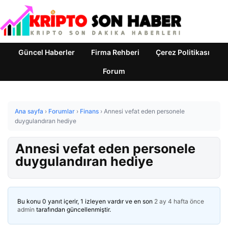
Güncel Haberler
Firma Rehberi
Çerez Politikası
Forum
Ana sayfa
›
Forumlar
›
Finans
›
Annesi vefat eden personele
duygulandıran hediye
Annesi vefat eden personele
duygulandıran hediye
Bu konu 0 yanıt içerir, 1 izleyen vardır ve en son
2 ay 4 hafta önce
admin
tarafından güncellenmiştir.