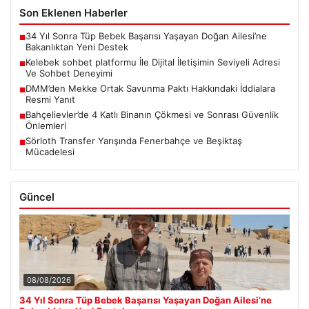
Son Eklenen Haberler
34 Yıl Sonra Tüp Bebek Başarısı Yaşayan Doğan Ailesi’ne
■
Bakanlıktan Yeni Destek
Kelebek sohbet platformu İle Dijital İletişimin Seviyeli Adresi
■
Ve Sohbet Deneyimi
DMM’den Mekke Ortak Savunma Paktı Hakkındaki İddialara
■
Resmi Yanıt
Bahçelievler’de 4 Katlı Binanın Çökmesi ve Sonrası Güvenlik
■
Önlemleri
Sörloth Transfer Yarışında Fenerbahçe ve Beşiktaş
■
Mücadelesi
Güncel
08/08/2026
34 Yıl Sonra Tüp Bebek Başarısı Yaşayan Doğan Ailesi’ne