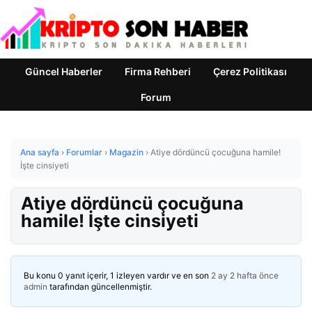
Güncel Haberler
Firma Rehberi
Çerez Politikası
Forum
Ana sayfa
›
Forumlar
›
Magazin
›
Atiye dördüncü çocuğuna hamile!
İşte cinsiyeti
Atiye dördüncü çocuğuna
hamile! İşte cinsiyeti
Bu konu 0 yanıt içerir, 1 izleyen vardır ve en son
2 ay 2 hafta önce
admin
tarafından güncellenmiştir.