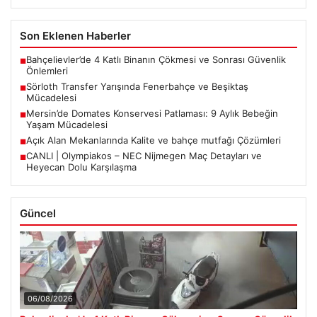
Son Eklenen Haberler
Bahçelievler’de 4 Katlı Binanın Çökmesi ve Sonrası Güvenlik
■
Önlemleri
Sörloth Transfer Yarışında Fenerbahçe ve Beşiktaş
■
Mücadelesi
Mersin’de Domates Konservesi Patlaması: 9 Aylık Bebeğin
■
Yaşam Mücadelesi
Açık Alan Mekanlarında Kalite ve bahçe mutfağı Çözümleri
■
CANLI | Olympiakos – NEC Nijmegen Maç Detayları ve
■
Heyecan Dolu Karşılaşma
Güncel
06/08/2026