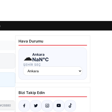
m
Hava Durumu
☁
Ankara
NaN°C
ŞEHIR SEÇ
Bizi Takip Edin
#26880