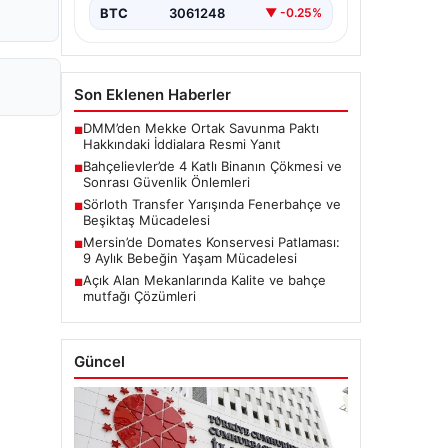
BTC
3061248
▼ -0.25%
Son Eklenen Haberler
DMM’den Mekke Ortak Savunma Paktı
■
Hakkındaki İddialara Resmi Yanıt
Bahçelievler’de 4 Katlı Binanın Çökmesi ve
■
Sonrası Güvenlik Önlemleri
Sörloth Transfer Yarışında Fenerbahçe ve
■
Beşiktaş Mücadelesi
Mersin’de Domates Konservesi Patlaması:
■
9 Aylık Bebeğin Yaşam Mücadelesi
Açık Alan Mekanlarında Kalite ve bahçe
■
mutfağı Çözümleri
Güncel