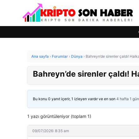
Ana sayfa
›
Forumlar
›
Dünya
›
Bahreyn’de sirenler çaldı! Halka
Bahreyn’de sirenler çaldı! Ha
Bu konu 0 yanıt içerir, 1 izleyen vardır ve en son
4 hafta 1 gü
1 yazı görüntüleniyor (toplam 1)
09/07/2026: 8:35 am