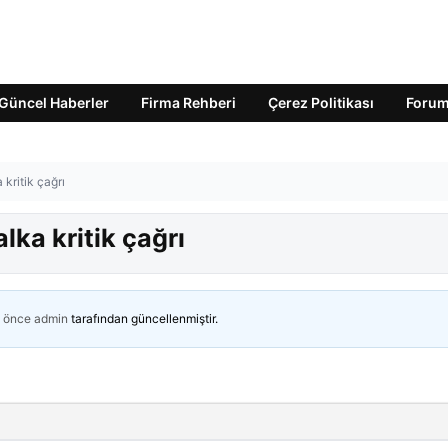
Güncel Haberler
Firma Rehberi
Çerez Politikası
Foru
 kritik çağrı
lka kritik çağrı
n önce
admin
tarafından güncellenmiştir.