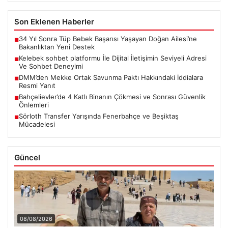
Son Eklenen Haberler
34 Yıl Sonra Tüp Bebek Başarısı Yaşayan Doğan Ailesi’ne
■
Bakanlıktan Yeni Destek
Kelebek sohbet platformu İle Dijital İletişimin Seviyeli Adresi
■
Ve Sohbet Deneyimi
DMM’den Mekke Ortak Savunma Paktı Hakkındaki İddialara
■
Resmi Yanıt
Bahçelievler’de 4 Katlı Binanın Çökmesi ve Sonrası Güvenlik
■
Önlemleri
Sörloth Transfer Yarışında Fenerbahçe ve Beşiktaş
■
Mücadelesi
Güncel
08/08/2026