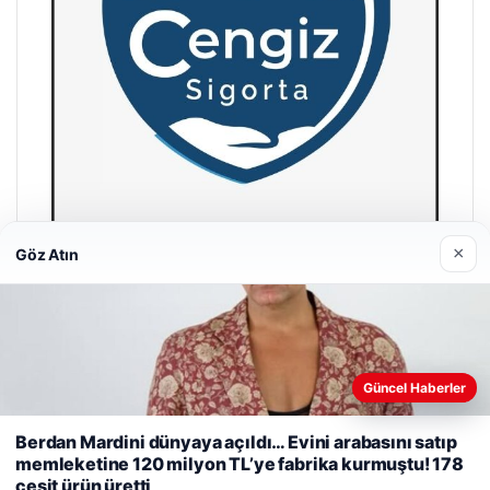
×
Göz Atın
Hastaş Beton
26/05/2026
Güncel Haberler
Web sitemizi nasıl kullandığınızı daha iyi anlayabilmek,
deneyiminizi kişiselleştirmek ve geliştirmek amacıyla çerezler
Berdan Mardini dünyaya açıldı… Evini arabasını satıp
kullanıyoruz.
Çerez Politikamız
memleketine 120 milyon TL’ye fabrika kurmuştu! 178
çeşit ürün üretti
Reddet
Kabul Et