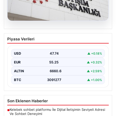
07.08.2026
DMM’den Mekke Ortak Savunma Paktı
Piyasa Verileri
Hakkındaki İddialara Resmi Yanıt
Dezenformasyonla Mücadele Merkezi (DMM), Türkiye,
Suudi Arabistan ve Pakistan arasında imzalandığı
USD
47.74
▲ +0.18%
belirtilen Mekke Ortak…
EUR
55.25
▲ +0.32%
ALTIN
6660.6
▲ +2.59%
BTC
3091277
▲ +1.00%
Son Eklenen Haberler
Kelebek sohbet platformu İle Dijital İletişimin Seviyeli Adresi
■
Ve Sohbet Deneyimi