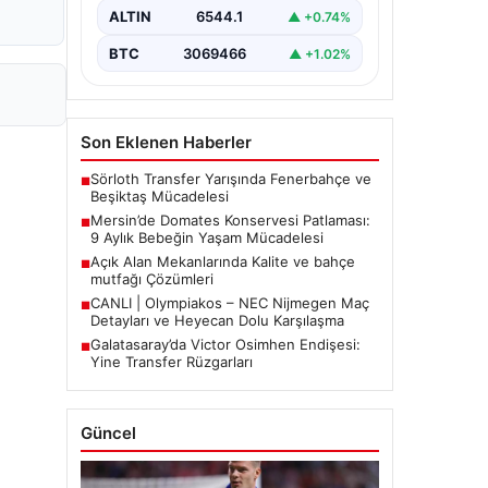
etkiledi. 19 Eylül 2023 tarihinde…
ALTIN
6544.1
▲ +0.74%
BTC
3069466
▲ +1.02%
Son Eklenen Haberler
Sörloth Transfer Yarışında Fenerbahçe ve
■
Beşiktaş Mücadelesi
Mersin’de Domates Konservesi Patlaması:
■
9 Aylık Bebeğin Yaşam Mücadelesi
Açık Alan Mekanlarında Kalite ve bahçe
■
mutfağı Çözümleri
CANLI | Olympiakos – NEC Nijmegen Maç
■
Detayları ve Heyecan Dolu Karşılaşma
Galatasaray’da Victor Osimhen Endişesi:
■
Yine Transfer Rüzgarları
Güncel