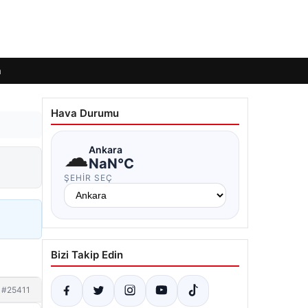
m
Hava Durumu
☁
Ankara
NaN°C
ŞEHIR SEÇ
Bizi Takip Edin
#25411