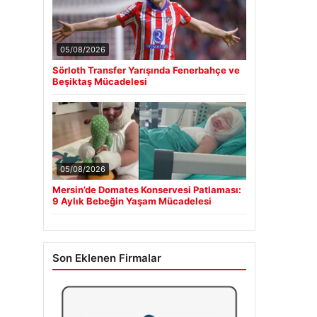
05/08/2026
Sörloth Transfer Yarışında Fenerbahçe ve
Beşiktaş Mücadelesi
05/08/2026
Mersin’de Domates Konservesi Patlaması:
9 Aylık Bebeğin Yaşam Mücadelesi
Son Eklenen Firmalar