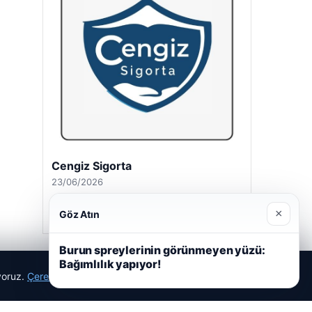
Cengiz Sigorta
23/06/2026
×
Göz Atın
Burun spreylerinin görünmeyen yüzü:
Bağımlılık yapıyor!
ıyoruz.
Çerez Politikamız
Reddet
Kabul Et