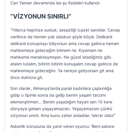
Can Yaman devamında ise şu ifadeleri kullandı:
“VİZYONUN SINIRLI”
“Yıllarca hepinize sustuk, sessizliği icazet sandılar. Cevap
verilince de hemen yok üslubun şöyle böyle. Delikanlı
delikanlı konuşmayı biliyorsun ama cevap gelince hemen
mahkemeye gideceğim bilmem ne. Kıyamam ne
mahkeme meraklısıymışsın. Ne güzel istediğimiz gibi
atalım tutalım, bitirim bitirim konuşalım cevap gelince de
mahkemeye gideceğim. Ya nereye gidiyorsan git ama
önce doktora git.
Son olarak, Almanya’larda paralı kadınlara çapkınlığa
gidip o tipinle sonra da gelip benim yaşam tarzımı
elemenştirmen… Benim yaşadığım hayatı sen 10 kere
dünyaya gelsen yaşayamazsın. Yaşayamazsın çünkü
vizyonun sınırlı. Ama bunu zaten anladılar, tekrar oldu!”
Askerlik konusuna da yanıt veren oyuncu “Beni askere