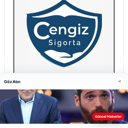
×
Göz Atın
Hastaş Beton
26/05/2026
Web sitemizi nasıl kullandığınızı daha iyi anlayabilmek,
Güncel Haberler
deneyiminizi kişiselleştirmek ve geliştirmek amacıyla çerezler