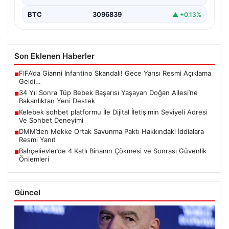
BTC
3096839
▲ +0.13%
Son Eklenen Haberler
FIFA’da Gianni Infantino Skandalı! Gece Yarısı Resmi Açıklama
■
Geldi…
34 Yıl Sonra Tüp Bebek Başarısı Yaşayan Doğan Ailesi’ne
■
Bakanlıktan Yeni Destek
Kelebek sohbet platformu İle Dijital İletişimin Seviyeli Adresi
■
Ve Sohbet Deneyimi
DMM’den Mekke Ortak Savunma Paktı Hakkındaki İddialara
■
Resmi Yanıt
Bahçelievler’de 4 Katlı Binanın Çökmesi ve Sonrası Güvenlik
■
Önlemleri
Güncel