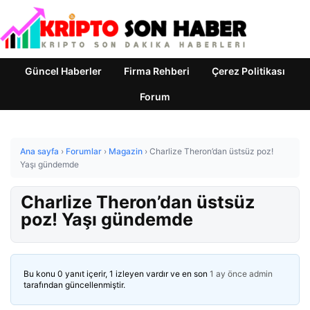
Güncel Haberler
Firma Rehberi
Çerez Politikası
Forum
Ana sayfa
›
Forumlar
›
Magazin
›
Charlize Theron’dan üstsüz poz!
Yaşı gündemde
Charlize Theron’dan üstsüz
poz! Yaşı gündemde
Bu konu 0 yanıt içerir, 1 izleyen vardır ve en son
1 ay önce
admin
tarafından güncellenmiştir.