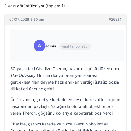
1 yazı görüntüleniyor (toplam 1)
07/07/2026: 5:50 pm
#26524
A
admin
Anahtar yönetici
50 yaşındaki Charlize Theron, pazartesi günü düzenlenen
The Odyssey
filminin dünya prömiyeri sonrası
gerçekleştirilen davete hazırlanırken verdiği üstsüz pozla
dikkatleri üzerine çekti.
Ünlü oyuncu, şimdiye kadarki en cesur karesini Instagram
hesabından paylaştı. Yatağında oturarak objektife poz
veren Theron, göğsünü kollarıyla kapatarak poz verdi.
Charlize, çarpıcı karede yalnızca Glenn Spiro imzalı
Desert pırlanta sallantılı küpeleri ve iddialı kırmızı rujuyla