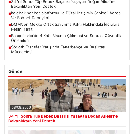
34 Yıl Sonra Tüp Bebek Başarısı Yaşayan Doğan Ailesi’ne
■
Bakanlıktan Yeni Destek
Kelebek sohbet platformu İle Dijital İletişimin Seviyeli Adresi
■
Ve Sohbet Deneyimi
DMM’den Mekke Ortak Savunma Paktı Hakkındaki İddialara
■
Resmi Yanıt
Bahçelievler’de 4 Katlı Binanın Çökmesi ve Sonrası Güvenlik
■
Önlemleri
Sörloth Transfer Yarışında Fenerbahçe ve Beşiktaş
■
Mücadelesi
Güncel
08/08/2026
34 Yıl Sonra Tüp Bebek Başarısı Yaşayan Doğan Ailesi’ne
Bakanlıktan Yeni Destek