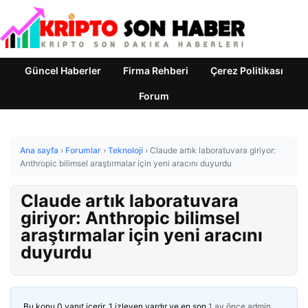
Güncel Haberler
Firma Rehberi
Çerez Politikası
Forum
Ana sayfa
›
Forumlar
›
Teknoloji
›
Claude artık laboratuvara giriyor:
Anthropic bilimsel araştırmalar için yeni aracını duyurdu
Claude artık laboratuvara
giriyor: Anthropic bilimsel
araştırmalar için yeni aracını
duyurdu
Bu konu 0 yanıt içerir, 1 izleyen vardır ve en son
1 ay önce
admin