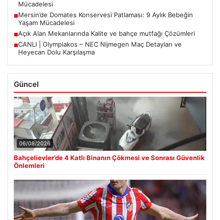
Mücadelesi
Mersin’de Domates Konservesi Patlaması: 9 Aylık Bebeğin
■
Yaşam Mücadelesi
Açık Alan Mekanlarında Kalite ve bahçe mutfağı Çözümleri
■
CANLI | Olympiakos – NEC Nijmegen Maç Detayları ve
■
Heyecan Dolu Karşılaşma
Güncel
06/08/2026
Bahçelievler’de 4 Katlı Binanın Çökmesi ve Sonrası Güvenlik
Önlemleri