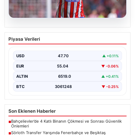
05.08.2026
Sörloth Transfer Yarışında Fenerbahçe
Piyasa Verileri
ve Beşiktaş Mücadelesi
Türkiye'de transfer dönemi yoğun bir rekabet ortamına
sahne olurken, Süper Lig’in iki büyük devi,…
USD
47.70
▲ +0.11%
EUR
55.04
▼ -0.06%
ALTIN
6519.0
▲ +0.41%
BTC
3061248
▼ -0.25%
Son Eklenen Haberler
Bahçelievler’de 4 Katlı Binanın Çökmesi ve Sonrası Güvenlik
■
Önlemleri
Sörloth Transfer Yarışında Fenerbahçe ve Beşiktaş
■