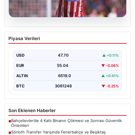
05.08.2026
Sörloth Transfer Yarışında Fenerbahçe
Piyasa Verileri
ve Beşiktaş Mücadelesi
Türkiye'de transfer dönemi yoğun bir rekabet ortamına
sahne olurken, Süper Lig’in iki büyük devi,…
USD
47.70
▲ +0.11%
EUR
55.04
▼ -0.06%
ALTIN
6519.0
▲ +0.41%
BTC
3061248
▼ -0.25%
Son Eklenen Haberler
Bahçelievler’de 4 Katlı Binanın Çökmesi ve Sonrası Güvenlik
■
Önlemleri
Sörloth Transfer Yarışında Fenerbahçe ve Beşiktaş
■