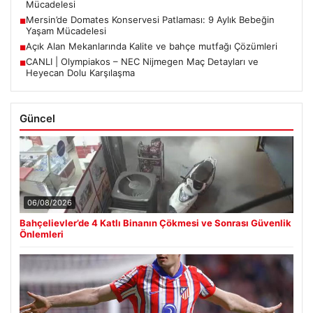
Mücadelesi
Mersin’de Domates Konservesi Patlaması: 9 Aylık Bebeğin
■
Yaşam Mücadelesi
Açık Alan Mekanlarında Kalite ve bahçe mutfağı Çözümleri
■
CANLI | Olympiakos – NEC Nijmegen Maç Detayları ve
■
Heyecan Dolu Karşılaşma
Güncel
06/08/2026
Bahçelievler’de 4 Katlı Binanın Çökmesi ve Sonrası Güvenlik
Önlemleri