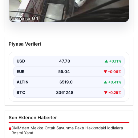
06.08.2026
Bahçelievler’de 4 Katlı Binanın Çökmesi
Piyasa Verileri
ve Sonrası Güvenlik Önlemleri
Bahçelievler ilçesinde, gece saatlerinde yaşanan olay,
bölge sakinleri ve yetkilileri korkutan anlara sahne oldu.
USD
47.70
▲ +0.11%
…
EUR
55.04
▼ -0.06%
ALTIN
6519.0
▲ +0.41%
BTC
3061248
▼ -0.25%
Son Eklenen Haberler
DMM’den Mekke Ortak Savunma Paktı Hakkındaki İddialara
■
Resmi Yanıt