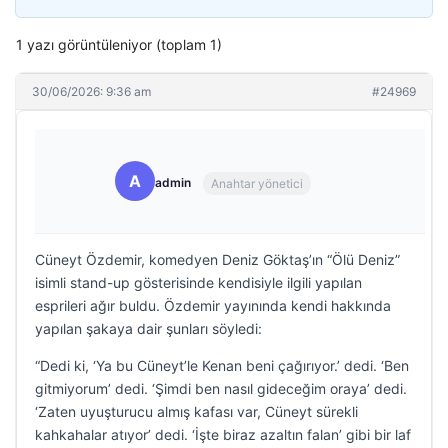
1 yazı görüntüleniyor (toplam 1)
30/06/2026: 9:36 am
#24969
A
admin
Anahtar yönetici
Cüneyt Özdemir, komedyen Deniz Göktaş’ın “Ölü Deniz”
isimli stand-up gösterisinde kendisiyle ilgili yapılan
esprileri ağır buldu. Özdemir yayınında kendi hakkında
yapılan şakaya dair şunları söyledi:
“Dedi ki, ‘Ya bu Cüneyt’le Kenan beni çağırıyor.’ dedi. ‘Ben
gitmiyorum’ dedi. ‘Şimdi ben nasıl gideceğim oraya’ dedi.
‘Zaten uyuşturucu almış kafası var, Cüneyt sürekli
kahkahalar atıyor’ dedi. ‘İşte biraz azaltın falan’ gibi bir laf