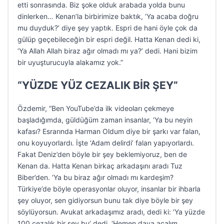
etti sonrasında. Biz şoke olduk arabada yolda bunu
dinlerken… Kenan’la birbirimize baktık, ‘Ya acaba doğru
mu duyduk?’ diye şey yaptık. Espri de hani öyle çok da
gülüp geçebileceğin bir espri değil. Hatta Kenan dedi ki,
‘Ya Allah Allah biraz ağır olmadı mı ya?’ dedi. Hani bizim
bir uyuşturucuyla alakamız yok.”
“YÜZDE YÜZ CEZALIK BİR ŞEY”
Özdemir, “Ben YouTube’da ilk videoları çekmeye
başladığımda, güldüğüm zaman insanlar, ‘Ya bu neyin
kafası? Esrarında Harman Oldum diye bir şarkı var falan,
onu koyuyorlardı. İşte ‘Adam delirdi’ falan yapıyorlardı.
Fakat Deniz’den böyle bir şey beklemiyoruz, ben de
Kenan da. Hatta Kenan birkaç arkadaşını aradı Tuz
Biber’den. ‘Ya bu biraz ağır olmadı mı kardeşim?
Türkiye’de böyle operasyonlar oluyor, insanlar bir ihbarla
şey oluyor, sen gidiyorsun bunu tak diye böyle bir şey
söylüyorsun. Avukat arkadaşımız aradı, dedi ki: ‘Ya yüzde
100 cezalık bir şey bu’ dedi. ‘Hemen dava açalım