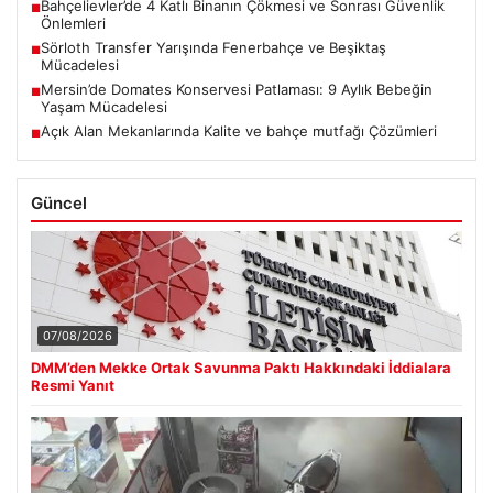
Bahçelievler’de 4 Katlı Binanın Çökmesi ve Sonrası Güvenlik
■
Önlemleri
Sörloth Transfer Yarışında Fenerbahçe ve Beşiktaş
■
Mücadelesi
Mersin’de Domates Konservesi Patlaması: 9 Aylık Bebeğin
■
Yaşam Mücadelesi
Açık Alan Mekanlarında Kalite ve bahçe mutfağı Çözümleri
■
Güncel
07/08/2026
DMM’den Mekke Ortak Savunma Paktı Hakkındaki İddialara
Resmi Yanıt