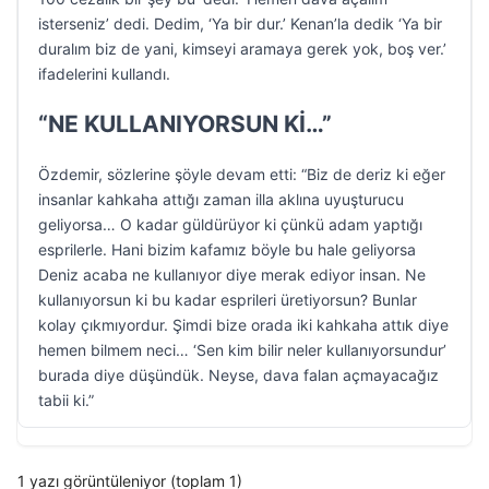
isterseniz’ dedi. Dedim, ‘Ya bir dur.’ Kenan’la dedik ‘Ya bir
duralım biz de yani, kimseyi aramaya gerek yok, boş ver.’
ifadelerini kullandı.
“NE KULLANIYORSUN Kİ…”
Özdemir, sözlerine şöyle devam etti: “Biz de deriz ki eğer
insanlar kahkaha attığı zaman illa aklına uyuşturucu
geliyorsa… O kadar güldürüyor ki çünkü adam yaptığı
esprilerle. Hani bizim kafamız böyle bu hale geliyorsa
Deniz acaba ne kullanıyor diye merak ediyor insan. Ne
kullanıyorsun ki bu kadar esprileri üretiyorsun? Bunlar
kolay çıkmıyordur. Şimdi bize orada iki kahkaha attık diye
hemen bilmem neci… ‘Sen kim bilir neler kullanıyorsundur’
burada diye düşündük. Neyse, dava falan açmayacağız
tabii ki.”
1 yazı görüntüleniyor (toplam 1)