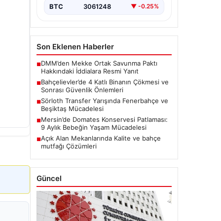
BTC
3061248
▼ -0.25%
Son Eklenen Haberler
DMM’den Mekke Ortak Savunma Paktı
■
Hakkındaki İddialara Resmi Yanıt
Bahçelievler’de 4 Katlı Binanın Çökmesi ve
■
Sonrası Güvenlik Önlemleri
Sörloth Transfer Yarışında Fenerbahçe ve
■
Beşiktaş Mücadelesi
Mersin’de Domates Konservesi Patlaması:
■
9 Aylık Bebeğin Yaşam Mücadelesi
Açık Alan Mekanlarında Kalite ve bahçe
■
mutfağı Çözümleri
Güncel