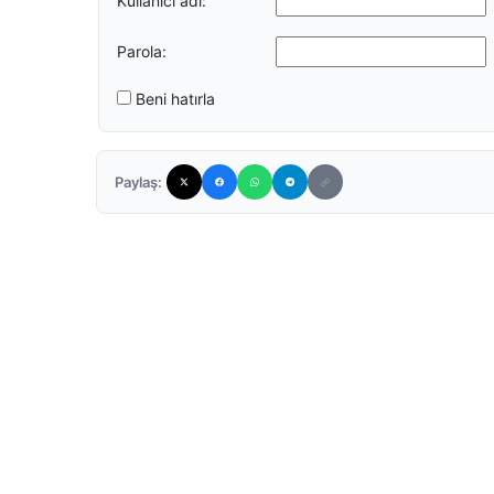
Kullanıcı adı:
Parola:
Beni hatırla
Paylaş: