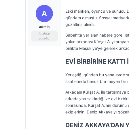
Eski manken, oyuncu ve sunucu De
A
gündem olmuştu. Sosyal medyada y
gözaltına alındı.
admin
Anahtar
Sabah’ta yer alan habere göre; İ
yönetici
yakın arkadaşı Kürşat A.’yı arayar
birlikte Maşukiye’ye gelerek arkad
EVİ BİRBİRİNE KATTI 
Yerleştiği günden bu yana evde sü
saatlerinde henüz bilinmeyen bir ned
Arkadaşı Kürşat A. ile tartışmaya 
arkadaşına saldırdığı ve evi birbir
sonrasında, Kürşat A.’nın durumu e
ekiplerinin, Deniz Akkaya’yı gözalt
DENİZ AKKAYA’DAN