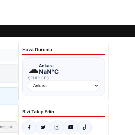
m
Hava Durumu
☁
Ankara
NaN°C
ŞEHIR SEÇ
Bizi Takip Edin
#25308