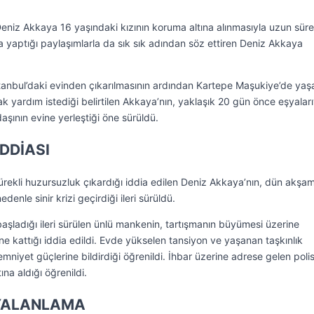
niz Akkaya 16 yaşındaki kızının koruma altına alınmasıyla uzun süre
aptığı paylaşımlarla da sık sık adından söz ettiren Deniz Akkaya
stanbul’daki evinden çıkarılmasının ardından Kartepe Maşukiye’de ya
ak yardım istediği belirtilen Akkaya’nın, yaklaşık 20 gün önce eşyaları
aşının evine yerleştiği öne sürüldü.
İDDİASI
rekli huzursuzluk çıkardığı iddia edilen Deniz Akkaya’nın, dün akşa
enle sinir krizi geçirdiği ileri sürüldü.
başladığı ileri sürülen ünlü mankenin, tartışmanın büyümesi üzerine
ine kattığı iddia edildi. Evde yükselen tansiyon ve yaşanan taşkınlık
mniyet güçlerine bildirdiği öğrenildi. İhbar üzerine adrese gelen poli
ına aldığı öğrenildi.
 YALANLAMA