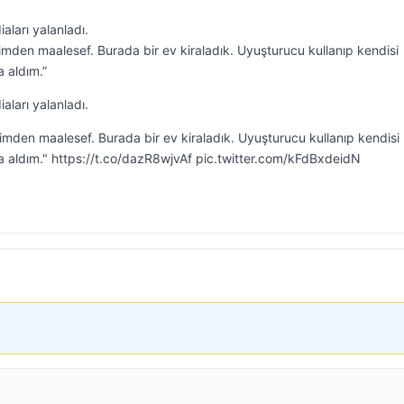
aları yalanladı.
imden maalesef. Burada bir ev kiraladık. Uyuşturucu kullanıp kendisi
a aldım.”
aları yalanladı.
imden maalesef. Burada bir ev kiraladık. Uyuşturucu kullanıp kendisi
rma aldım." https://t.co/dazR8wjvAf pic.twitter.com/kFdBxdeidN