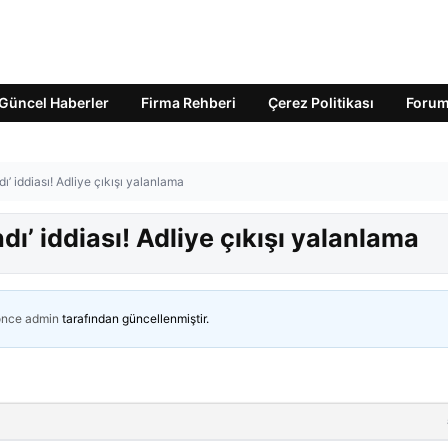
Güncel Haberler
Firma Rehberi
Çerez Politikası
Foru
ı’ iddiası! Adliye çıkışı yalanlama
dı’ iddiası! Adliye çıkışı yalanlama
önce
admin
tarafından güncellenmiştir.