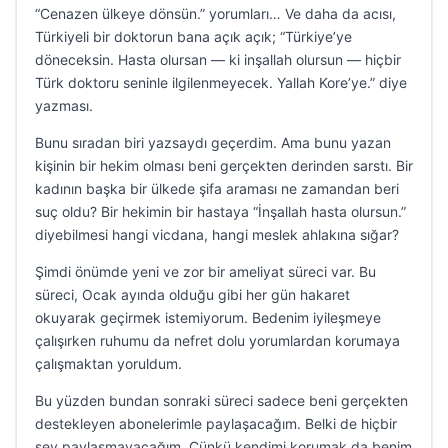
“Cenazen ülkeye dönsün.” yorumları… Ve daha da acısı,
Türkiyeli bir doktorun bana açık açık; “Türkiye’ye
döneceksin. Hasta olursan — ki inşallah olursun — hiçbir
Türk doktoru seninle ilgilenmeyecek. Yallah Kore’ye.” diye
yazması.
Bunu sıradan biri yazsaydı geçerdim. Ama bunu yazan
kişinin bir hekim olması beni gerçekten derinden sarstı. Bir
kadının başka bir ülkede şifa araması ne zamandan beri
suç oldu? Bir hekimin bir hastaya “İnşallah hasta olursun.”
diyebilmesi hangi vicdana, hangi meslek ahlakına sığar?
Şimdi önümde yeni ve zor bir ameliyat süreci var. Bu
süreci, Ocak ayında olduğu gibi her gün hakaret
okuyarak geçirmek istemiyorum. Bedenim iyileşmeye
çalışırken ruhumu da nefret dolu yorumlardan korumaya
çalışmaktan yoruldum.
Bu yüzden bundan sonraki süreci sadece beni gerçekten
destekleyen abonelerimle paylaşacağım. Belki de hiçbir
şey paylaşmayacağım. Çünkü kendimi korumak da benim