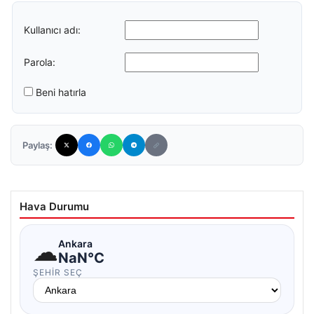
Kullanıcı adı:
Parola:
Beni hatırla
Paylaş:
Hava Durumu
☁
Ankara
NaN°C
ŞEHIR SEÇ