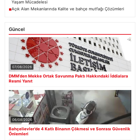
Yaşam Mücadelesi
Açık Alan Mekanlarında Kalite ve bahçe mutfağı Çözümleri
■
Güncel
07/08/2026
DMM’den Mekke Ortak Savunma Paktı Hakkındaki İddialara
Resmi Yanıt
06/08/2026
Bahçelievler’de 4 Katlı Binanın Çökmesi ve Sonrası Güvenlik
Önlemleri