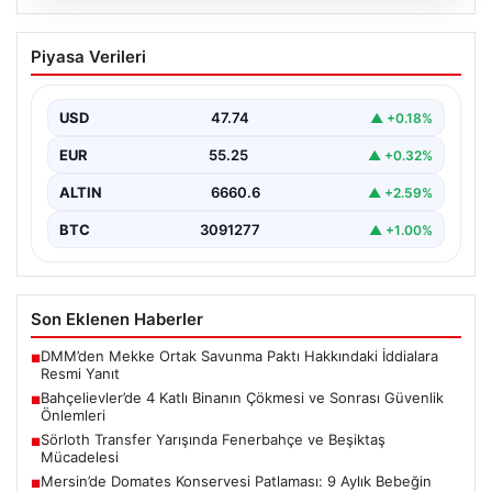
06.08.2026
Bahçelievler’de 4 Katlı Binanın Çökmesi
Piyasa Verileri
ve Sonrası Güvenlik Önlemleri
Bahçelievler ilçesinde, gece saatlerinde yaşanan olay,
bölge sakinleri ve yetkilileri korkutan anlara sahne oldu.
USD
47.74
▲ +0.18%
…
EUR
55.25
▲ +0.32%
ALTIN
6660.6
▲ +2.59%
BTC
3091277
▲ +1.00%
Son Eklenen Haberler
DMM’den Mekke Ortak Savunma Paktı Hakkındaki İddialara
■
Resmi Yanıt
Bahçelievler’de 4 Katlı Binanın Çökmesi ve Sonrası Güvenlik
■
Önlemleri
Sörloth Transfer Yarışında Fenerbahçe ve Beşiktaş
■
Mücadelesi
Mersin’de Domates Konservesi Patlaması: 9 Aylık Bebeğin
■