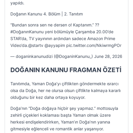
yapıldı.
Doğanın Kanunu 4. Bölüm | 2. Tanıtım
“Bundan sonra sen ne dersen o! Kaptanım.” ?️?
#DoğanınKanunu yeni bölümüyle Çarşamba 20.00’de
STAR’da, TV yayınının ardından sadece Amazon Prime
Video’da.@startv @ayyapim pic.twitter.com/NkiwrmgPOr
— doganinkanunudizi (@DoganinKanunu_) June 28, 2026
DOĞANIN KANUNU FRAGMAN ÖZETİ
Tanıtımda, Yaman Doğa’yı çiftlikten göndermekte ısrarcı
olsa da Doğa, her ne olursa olsun çiftlikte kalmaya kararlı
olduğunu bir kez daha ortaya koyuyor.
Doğa’nın “Doğa doğaya hiçbir şey yapmaz.” mottosuyla
zehirli çiçekleri koklaması başta Yaman olmak üzere
herkesi endişelendirirken, Yaman’ın Doğa’nın yanına
gitmesiyle eğlenceli ve romantik anlar yaşanıyor.