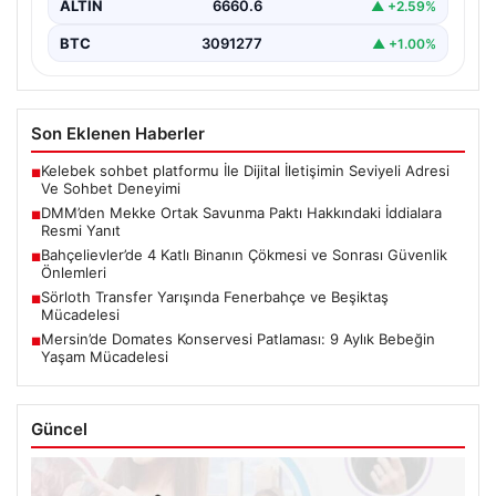
ALTIN
6660.6
▲ +2.59%
BTC
3091277
▲ +1.00%
Son Eklenen Haberler
Kelebek sohbet platformu İle Dijital İletişimin Seviyeli Adresi
■
Ve Sohbet Deneyimi
DMM’den Mekke Ortak Savunma Paktı Hakkındaki İddialara
■
Resmi Yanıt
Bahçelievler’de 4 Katlı Binanın Çökmesi ve Sonrası Güvenlik
■
Önlemleri
Sörloth Transfer Yarışında Fenerbahçe ve Beşiktaş
■
Mücadelesi
Mersin’de Domates Konservesi Patlaması: 9 Aylık Bebeğin
■
Yaşam Mücadelesi
Güncel