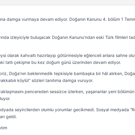
nuna damga vurmaya devam ediyor. Doğanın Kanunu 4. bölüm 1 Tem
nda izleyiciyle buluşacak Doğanın Kanunu’ndan eski Türk filmleri ta
ysi olarak kahvaltı hazırlayıp götürmesiyle eğlenceli anlara sahne olu
aki tatlı çekişme bu kez doğum günü üzerinden devam ediyor.
rpriz, Doğa’nın beklenmedik tepkisiyle bambaşka bir hâl alırken, Doğa
yakkabılı köylü!” sözleri tanıtıma damga vuruyor.
zaklaşmasını pencereden sessizce izlerken, yaşananlar yeni bölümün
luyor.
medyada seyircilerden olumlu yorumlar gecikmedi. Sosyal medyada “R
arı geldi.
ıtım