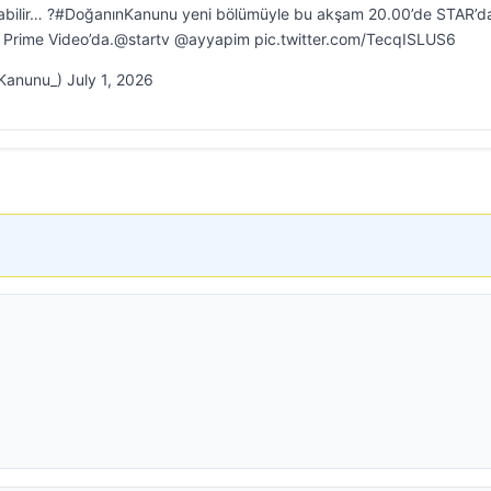
ş olabilir… ?#DoğanınKanunu yeni bölümüyle bu akşam 20.00’de STAR’d
 Prime Video’da.@startv @ayyapim pic.twitter.com/TecqISLUS6
anunu_) July 1, 2026