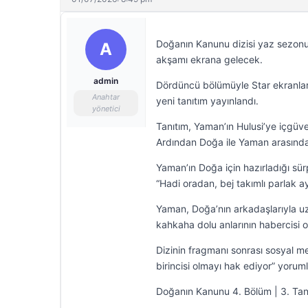
Doğanın Kanunu dizisi yaz sezo
A
akşamı ekrana gelecek.
admin
Dördüncü bölümüyle Star ekranları
Anahtar
yeni tanıtım yayınlandı.
yönetici
Tanıtım, Yaman’ın Hulusi’ye içgüve
Ardından Doğa ile Yaman arasınd
Yaman’ın Doğa için hazırladığı sü
“Hadi oradan, bej takımlı parlak a
Yaman, Doğa’nın arkadaşlarıyla u
kahkaha dolu anlarının habercisi o
Dizinin fragmanı sonrası sosyal 
birincisi olmayı hak ediyor” yoruml
Doğanın Kanunu 4. Bölüm | 3. Tan