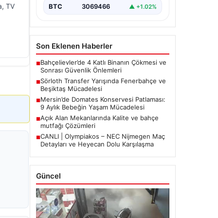
a, TV
BTC
3069466
▲ +1.02%
Son Eklenen Haberler
Bahçelievler’de 4 Katlı Binanın Çökmesi ve
■
Sonrası Güvenlik Önlemleri
Sörloth Transfer Yarışında Fenerbahçe ve
■
Beşiktaş Mücadelesi
Mersin’de Domates Konservesi Patlaması:
■
9 Aylık Bebeğin Yaşam Mücadelesi
Açık Alan Mekanlarında Kalite ve bahçe
■
mutfağı Çözümleri
CANLI | Olympiakos – NEC Nijmegen Maç
■
Detayları ve Heyecan Dolu Karşılaşma
Güncel