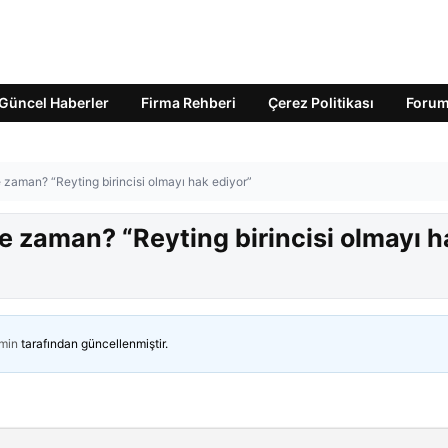
Güncel Haberler
Firma Rehberi
Çerez Politikası
Foru
zaman? “Reyting birincisi olmayı hak ediyor”
 zaman? “Reyting birincisi olmayı h
min
tarafından güncellenmiştir.