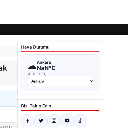
m
Hava Durumu
☁
Ankara
ak
NaN°C
ŞEHIR SEÇ
Bizi Takip Edin
#25284