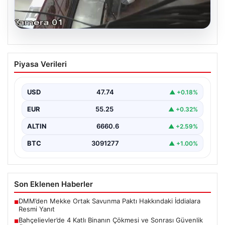
06.08.2026
Bahçelievler’de 4 Katlı Binanın Çökmesi
Piyasa Verileri
ve Sonrası Güvenlik Önlemleri
Bahçelievler ilçesinde, gece saatlerinde yaşanan olay,
bölge sakinleri ve yetkilileri korkutan anlara sahne oldu.
USD
47.74
▲ +0.18%
…
EUR
55.25
▲ +0.32%
ALTIN
6660.6
▲ +2.59%
BTC
3091277
▲ +1.00%
Son Eklenen Haberler
DMM’den Mekke Ortak Savunma Paktı Hakkındaki İddialara
■
Resmi Yanıt
Bahçelievler’de 4 Katlı Binanın Çökmesi ve Sonrası Güvenlik
■