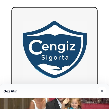
×
Göz Atın
Hastaş Beton
26/05/2026