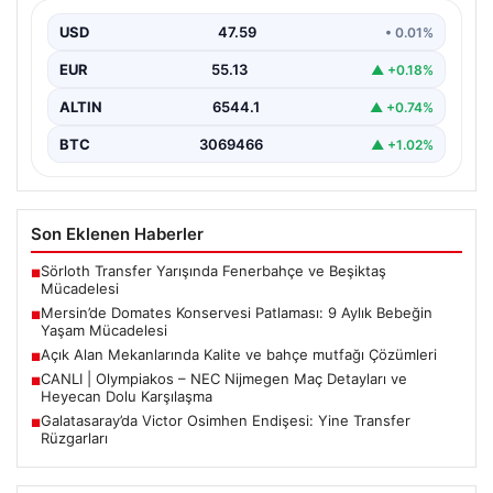
Mücadelesi
USD
47.59
• 0.01%
Mersin'de yaşanan korkutucu bir olay, bir bebeğin
hayatını derinden etkiledi. 19 Eylül 2023 tarihinde…
EUR
55.13
▲ +0.18%
ALTIN
6544.1
▲ +0.74%
BTC
3069466
▲ +1.02%
Son Eklenen Haberler
Sörloth Transfer Yarışında Fenerbahçe ve Beşiktaş
■
Mücadelesi
Mersin’de Domates Konservesi Patlaması: 9 Aylık Bebeğin
■
Yaşam Mücadelesi
Açık Alan Mekanlarında Kalite ve bahçe mutfağı Çözümleri
■
CANLI | Olympiakos – NEC Nijmegen Maç Detayları ve
■
Heyecan Dolu Karşılaşma
Galatasaray’da Victor Osimhen Endişesi: Yine Transfer
■
Rüzgarları