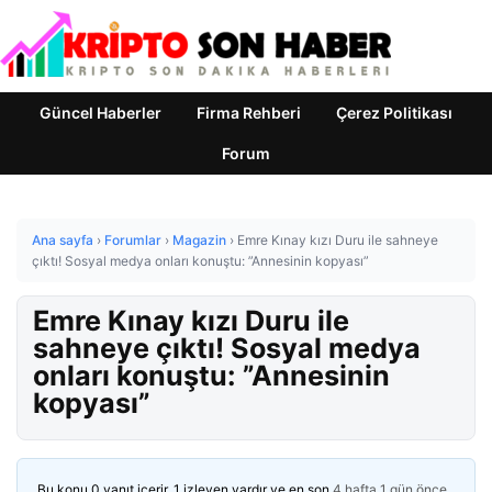
Güncel Haberler
Firma Rehberi
Çerez Politikası
Forum
Ana sayfa
›
Forumlar
›
Magazin
›
Emre Kınay kızı Duru ile sahneye
çıktı! Sosyal medya onları konuştu: ”Annesinin kopyası”
Emre Kınay kızı Duru ile
sahneye çıktı! Sosyal medya
onları konuştu: ”Annesinin
kopyası”
Bu konu 0 yanıt içerir, 1 izleyen vardır ve en son
4 hafta 1 gün önce