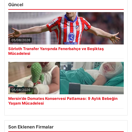
Güncel
05/08/2026
Sörloth Transfer Yarışında Fenerbahçe ve Beşiktaş
Mücadelesi
05/08/2026
Mersin’de Domates Konservesi Patlaması: 9 Aylık Bebeğin
Yaşam Mücadelesi
Son Eklenen Firmalar