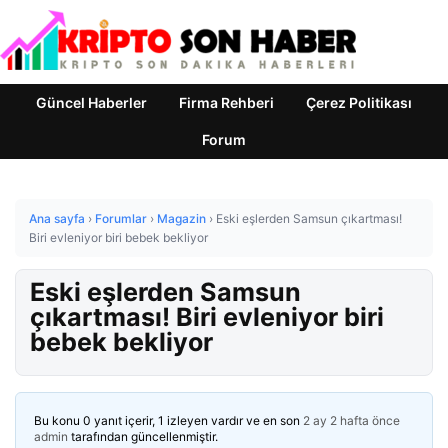
Güncel Haberler
Firma Rehberi
Çerez Politikası
Forum
Ana sayfa
›
Forumlar
›
Magazin
›
Eski eşlerden Samsun çıkartması!
Biri evleniyor biri bebek bekliyor
Eski eşlerden Samsun
çıkartması! Biri evleniyor biri
bebek bekliyor
Bu konu 0 yanıt içerir, 1 izleyen vardır ve en son
2 ay 2 hafta önce
admin
tarafından güncellenmiştir.