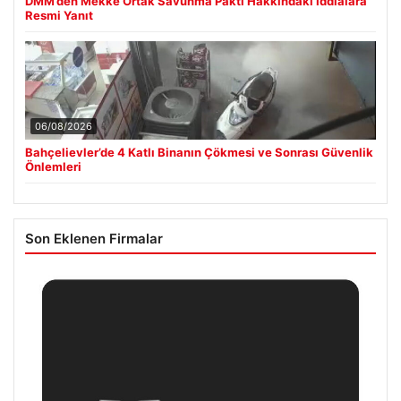
DMM’den Mekke Ortak Savunma Paktı Hakkındaki İddialara
Resmi Yanıt
06/08/2026
Bahçelievler’de 4 Katlı Binanın Çökmesi ve Sonrası Güvenlik
Önlemleri
Son Eklenen Firmalar