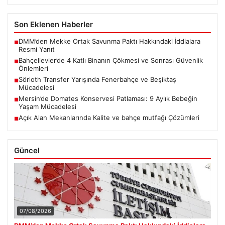
Son Eklenen Haberler
DMM’den Mekke Ortak Savunma Paktı Hakkındaki İddialara
■
Resmi Yanıt
Bahçelievler’de 4 Katlı Binanın Çökmesi ve Sonrası Güvenlik
■
Önlemleri
Sörloth Transfer Yarışında Fenerbahçe ve Beşiktaş
■
Mücadelesi
Mersin’de Domates Konservesi Patlaması: 9 Aylık Bebeğin
■
Yaşam Mücadelesi
Açık Alan Mekanlarında Kalite ve bahçe mutfağı Çözümleri
■
Güncel
07/08/2026