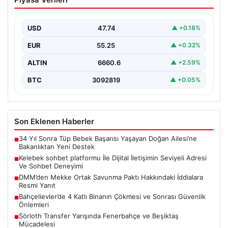
İletişimin Seviyeli Adresi Ve Sohbet
Deneyimi
USD
47.74
▲ +0.18%
Dijital ortamında insanların seviyeli bir şekilde iletişim
kurması ciddi bir değer barındırmaktadır. Halen pek…
EUR
55.25
▲ +0.32%
ALTIN
6660.6
▲ +2.59%
BTC
3092819
▲ +0.05%
Son Eklenen Haberler
34 Yıl Sonra Tüp Bebek Başarısı Yaşayan Doğan Ailesi’ne
■
Bakanlıktan Yeni Destek
Kelebek sohbet platformu İle Dijital İletişimin Seviyeli Adresi
■
Ve Sohbet Deneyimi
DMM’den Mekke Ortak Savunma Paktı Hakkındaki İddialara
■
Resmi Yanıt
Bahçelievler’de 4 Katlı Binanın Çökmesi ve Sonrası Güvenlik
■
Önlemleri
Sörloth Transfer Yarışında Fenerbahçe ve Beşiktaş
■
Mücadelesi