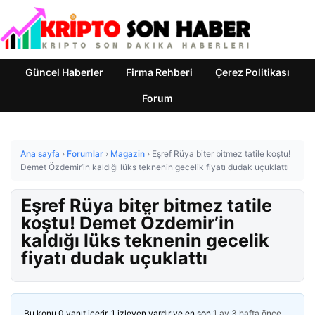
Güncel Haberler
Firma Rehberi
Çerez Politikası
Forum
Ana sayfa
›
Forumlar
›
Magazin
›
Eşref Rüya biter bitmez tatile koştu!
Demet Özdemir’in kaldığı lüks teknenin gecelik fiyatı dudak uçuklattı
Eşref Rüya biter bitmez tatile
koştu! Demet Özdemir’in
kaldığı lüks teknenin gecelik
fiyatı dudak uçuklattı
Bu konu 0 yanıt içerir, 1 izleyen vardır ve en son
1 ay 3 hafta önce