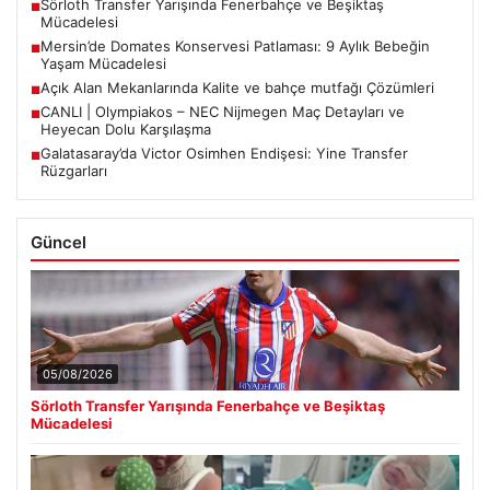
Sörloth Transfer Yarışında Fenerbahçe ve Beşiktaş
■
Mücadelesi
Mersin’de Domates Konservesi Patlaması: 9 Aylık Bebeğin
■
Yaşam Mücadelesi
Açık Alan Mekanlarında Kalite ve bahçe mutfağı Çözümleri
■
CANLI | Olympiakos – NEC Nijmegen Maç Detayları ve
■
Heyecan Dolu Karşılaşma
Galatasaray’da Victor Osimhen Endişesi: Yine Transfer
■
Rüzgarları
Güncel
05/08/2026
Sörloth Transfer Yarışında Fenerbahçe ve Beşiktaş
Mücadelesi