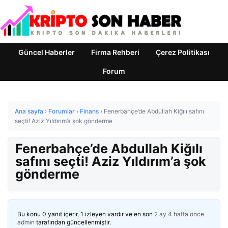
Güncel Haberler
Firma Rehberi
Çerez Politikası
Forum
Ana sayfa
›
Forumlar
›
Finans
›
Fenerbahçe’de Abdullah Kiğılı safını
seçti! Aziz Yıldırım’a şok gönderme
Fenerbahçe’de Abdullah Kiğılı
safını seçti! Aziz Yıldırım’a şok
gönderme
Bu konu 0 yanıt içerir, 1 izleyen vardır ve en son
2 ay 4 hafta önce
admin
tarafından güncellenmiştir.