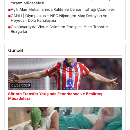
Yaşam Mücadelesi
Açık Alan Mekanlarında Kalite ve bahçe mutfağı Çözümleri
■
CANLI | Olympiakos – NEC Nijmegen Maç Detayları ve
■
Heyecan Dolu Karşılaşma
Galatasaray’da Victor Osimhen Endişesi: Yine Transfer
■
Rüzgarları
Güncel
05/08/2026
Sörloth Transfer Yarışında Fenerbahçe ve Beşiktaş
Mücadelesi