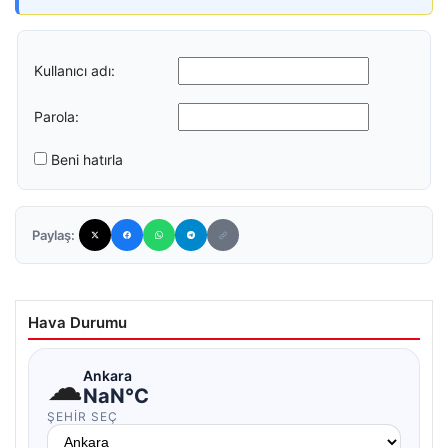
Kullanıcı adı:
Parola:
Beni hatırla
Paylaş:
Hava Durumu
☁
Ankara
NaN°C
ŞEHIR SEÇ