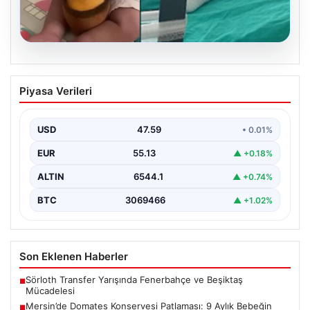
05.08.2026
Mersin’de Domates Konservesi
Piyasa Verileri
Patlaması: 9 Aylık Bebeğin Yaşam
Mücadelesi
USD
47.59
• 0.01%
Mersin'de yaşanan korkutucu bir olay, bir bebeğin
hayatını derinden etkiledi. 19 Eylül 2023 tarihinde…
EUR
55.13
▲ +0.18%
ALTIN
6544.1
▲ +0.74%
BTC
3069466
▲ +1.02%
Son Eklenen Haberler
Sörloth Transfer Yarışında Fenerbahçe ve Beşiktaş
■
Mücadelesi
Mersin’de Domates Konservesi Patlaması: 9 Aylık Bebeğin
■